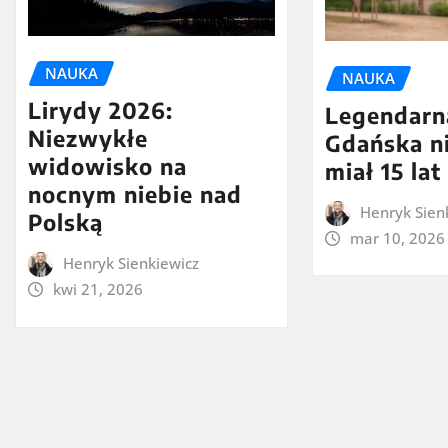
NAUKA
NAUKA
Lirydy 2026:
Legendarna
Niezwykłe
Gdańska ni
widowisko na
miał 15 lat
nocnym niebie nad
Henryk Sien
Polską
mar 10, 2026
Henryk Sienkiewicz
kwi 21, 2026