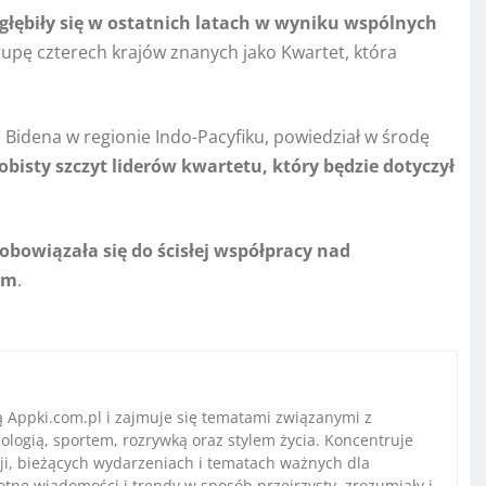
łębiły się w ostatnich latach w wyniku wspólnych
upę czterech krajów znanych jako Kwartet, która
 Bidena w regionie Indo-Pacyfiku, powiedział w środę
bisty szczyt liderów kwartetu, który będzie dotyczył
obowiązała się do ścisłej współpracy nad
em
.
ą Appki.com.pl i zajmuje się tematami związanymi z
ologią, sportem, rozrywką oraz stylem życia. Koncentruje
ji, bieżących wydarzeniach i tematach ważnych dla
stotne wiadomości i trendy w sposób przejrzysty, zrozumiały i