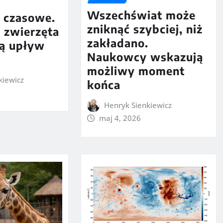
Wszechświat może
y czasowe.
zniknąć szybciej, niż
i zwierzęta
zakładano.
ją upływ
Naukowcy wskazują
możliwy moment
kiewicz
końca
Henryk Sienkiewicz
maj 4, 2026