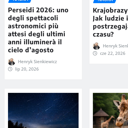
Perseidi 2026: uno
Krajobraz
degli spettacoli
Jak ludzie 
astronomici più
postrzega
attesi degli ultimi
czasu?
anni illuminerà il
Henryk Sien
cielo d’agosto
cze 22, 2026
Henryk Sienkiewicz
lip 20, 2026