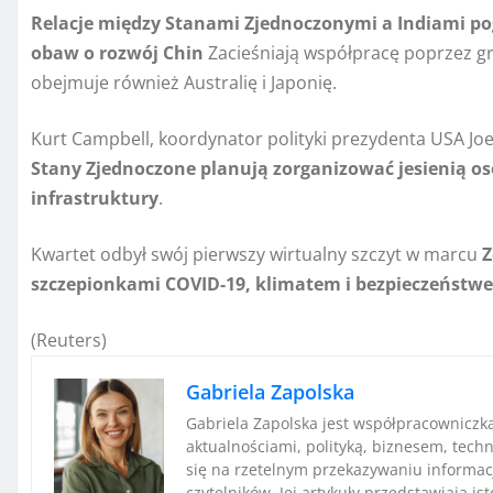
Relacje między Stanami Zjednoczonymi a Indiami pog
obaw o rozwój Chin
Zacieśniają współpracę poprzez gr
obejmuje również Australię i Japonię.
Kurt Campbell, koordynator polityki prezydenta USA Joe
Stany Zjednoczone planują zorganizować jesienią oso
infrastruktury
.
Kwartet odbył swój pierwszy wirtualny szczyt w marcu
Z
szczepionkami COVID-19, klimatem i bezpieczeństw
(Reuters)
Gabriela Zapolska
Gabriela Zapolska jest współpracowniczk
aktualnościami, polityką, biznesem, techn
się na rzetelnym przekazywaniu informac
czytelników. Jej artykuły przedstawiają i