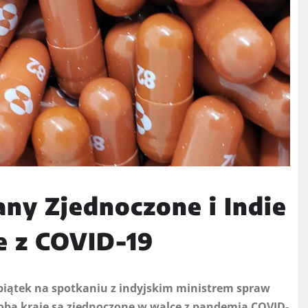
any Zjednoczone i Indie
e z COVID-19
piątek na spotkaniu z indyjskim ministrem spraw
a kraje są zjednoczone w walce z pandemią COVID-