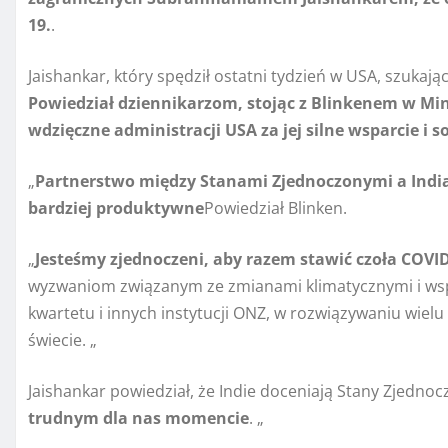
19.
.
Jaishankar, który spędził ostatni tydzień w USA, szuka
Powiedział dziennikarzom, stojąc z Blinkenem w Min
wdzięczne administracji USA za jej silne wsparcie i s
„
Partnerstwo między Stanami Zjednoczonymi a Indiami
bardziej produktywne
Powiedział Blinken.
„
Jesteśmy zjednoczeni, aby razem stawić czoła COVI
wyzwaniom związanym ze zmianami klimatycznymi i ws
kwartetu i innych instytucji ONZ, w rozwiązywaniu wielu
świecie. „
Jaishankar powiedział, że Indie doceniają Stany Zjednoc
trudnym dla nas momencie
. „