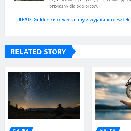
przyjazny dla odbiorców.
READ
Golden retriever znany z wyjadania resztek
RELATED STORY
NAUKA
NAUKA