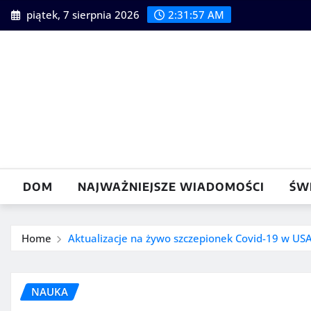
Skip
piątek, 7 sierpnia 2026
2:31:58 AM
to
content
DOM
NAJWAŻNIEJSZE WIADOMOŚCI
ŚW
Home
Aktualizacje na żywo szczepionek Covid-19 w USA
NAUKA