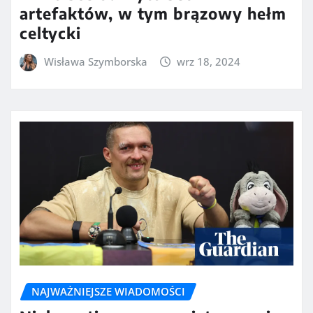
artefaktów, w tym brązowy hełm
celtycki
Wisława Szymborska
wrz 18, 2024
NAJWAŻNIEJSZE WIADOMOŚCI