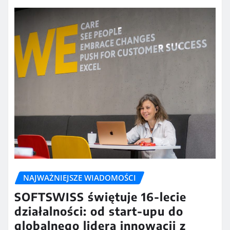
NAJWAŻNIEJSZE WIADOMOŚCI
SOFTSWISS świętuje 16-lecie
działalności: od start-upu do
globalnego lidera innowacji z