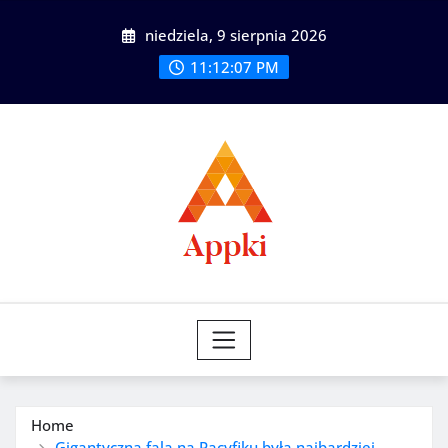
Skip
niedziela, 9 sierpnia 2026
to
content
11:12:09 PM
Home
Gigantyczna fala na Pacyfiku była najbardziej