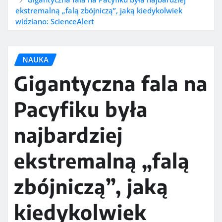
ekstremalną „falą zbójniczą”, jaką kiedykolwiek
widziano: ScienceAlert
NAUKA
Gigantyczna fala na
Pacyfiku była
najbardziej
ekstremalną „falą
zbójniczą”, jaką
kiedykolwiek