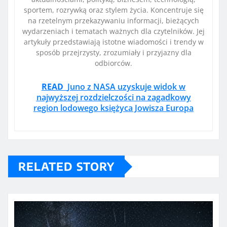
sportem, rozrywką oraz stylem życia. Koncentruje się
na rzetelnym przekazywaniu informacji, bieżących
wydarzeniach i tematach ważnych dla czytelników. Jej
artykuły przedstawiają istotne wiadomości i trendy w
sposób przejrzysty, zrozumiały i przyjazny dla
odbiorców.
READ
Juno z NASA uzyskuje widok w
najwyższej rozdzielczości na zagadkowy
region lodowego księżyca Jowisza Europa
RELATED STORY