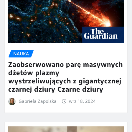
NAUKA
Zaobserwowano parę masywnych
dżetów plazmy
wystrzeliwujących z gigantycznej
czarnej dziury Czarne dziury
Gabriela Zapolska
wrz 18, 2024