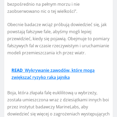
bezpośrednio na pełnym morzu i nie
zaobserwowano nic o tej wielkości”.
Obecnie badacze wciąż próbują dowiedzieć się, jak
powstają fałszywe fale, abyśmy mogli lepiej
przewidzieć, kiedy się pojawią. Obejmuje to pomiary
fałszywych fal w czasie rzeczywistym i uruchamianie
modeli przemieszczania ich przez wiatr.
READ
Wykrywanie zawodów, które mogą
zwiększać ryzyko raka jajnika
Boja, która złapała falę euklilitową u wybrzeży,
została umieszczona wraz z dziesiątkami innych boi
przez instytut badawczy MarineLabs, aby
dowiedzieć się więcej o zagrożeniach występujących