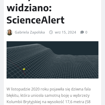
widziano:
ScienceAlert
Gabriela Zapolska
wrz 15, 2024
0
W listopadzie 2020 roku pojawiła się dziwna fala
błękitu, która uniosła samotną boję u wybrzeży
Kolumbii Brytyjskiej na wysokość 17,6 metra (58