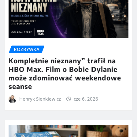
ROZRYWKA
Kompletnie nieznany” trafił na
HBO Max. Film o Bobie Dylanie
może zdominować weekendowe
seanse
Henryk Sienkiewicz
cze 6, 2026