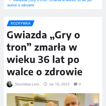
walce o zdrowie
ROZRYWKA
Gwiazda „Gry o
tron” zmarła w
wieku 36 lat po
walce o zdrowie
Stanisław Lem
sie 16, 2023
0