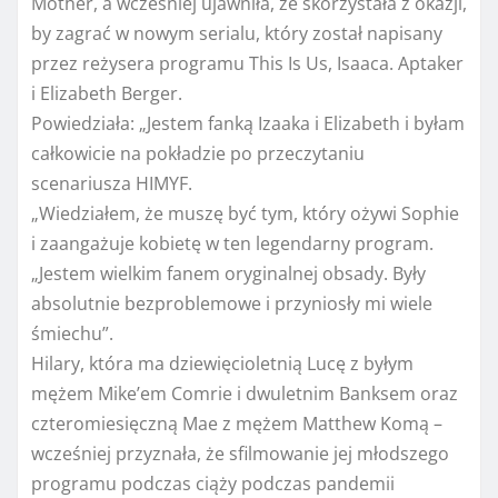
Mother, a wcześniej ujawniła, że ​​skorzystała z okazji,
by zagrać w nowym serialu, który został napisany
przez reżysera programu This Is Us, Isaaca. Aptaker
i Elizabeth Berger.
Powiedziała: „Jestem fanką Izaaka i Elizabeth i byłam
całkowicie na pokładzie po przeczytaniu
scenariusza HIMYF.
„Wiedziałem, że muszę być tym, który ożywi Sophie
i zaangażuje kobietę w ten legendarny program.
„Jestem wielkim fanem oryginalnej obsady. Były
absolutnie bezproblemowe i przyniosły mi wiele
śmiechu”.
Hilary, która ma dziewięcioletnią Lucę z byłym
mężem Mike’em Comrie i dwuletnim Banksem oraz
czteromiesięczną Mae z mężem Matthew Komą –
wcześniej przyznała, że ​​sfilmowanie jej młodszego
programu podczas ciąży podczas pandemii