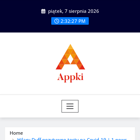
Skip
piątek, 7 sierpnia 2026
to
content
2:32:28 PM
Home
Hilary Duff pozytywne testy na Covid-19 | 1 news