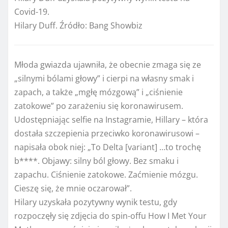
Covid-19.
Hilary Duff. Źródło: Bang Showbiz
Młoda gwiazda ujawniła, że ​​obecnie zmaga się ze
„silnymi bólami głowy” i cierpi na własny smak i
zapach, a także „mgłę mózgową” i „ciśnienie
zatokowe” po zarażeniu się koronawirusem.
Udostępniając selfie na Instagramie, Hillary – która
dostała szczepienia przeciwko koronawirusowi –
napisała obok niej: „To Delta [variant] …to trochę
b****. Objawy: silny ból głowy. Bez smaku i
zapachu. Ciśnienie zatokowe. Zaćmienie mózgu.
Cieszę się, że mnie oczarował”.
Hilary uzyskała pozytywny wynik testu, gdy
rozpoczęły się zdjęcia do spin-offu How I Met Your