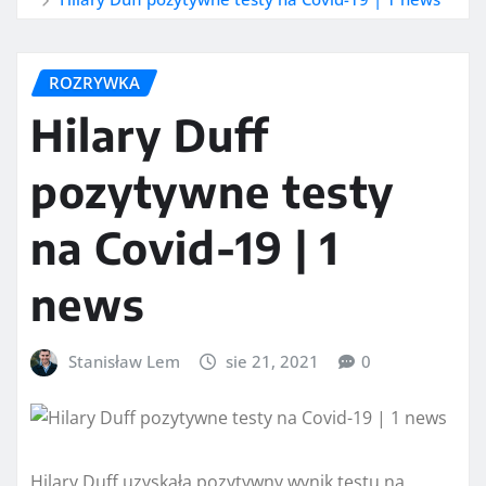
ROZRYWKA
Hilary Duff
pozytywne testy
na Covid-19 | 1
news
Stanisław Lem
sie 21, 2021
0
Hilary Duff uzyskała pozytywny wynik testu na