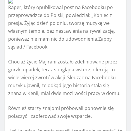
Raper, który opublikował post na Facebooku po
przeprowadzce do Polski, powiedział: „Koniec z
presją. Żyjąc dzień po dniu, tworzę muzykę we
własnym tempie, bez nastawienia na rywalizację,
ponieważ nie mam nic do udowodnienia.
Zappy
sąsiad / Facebook
Chociaż życie Majirani zostało zdefiniowane przez
gorzki upadek, teraz spogląda wstecz, oferując o
wiele więcej zwrotów akcji. Śledząc na Facebooku
muzyk ujawnił, że odkąd jego historia stała się
znana w Kenii, miał dwie możliwości pracy w domu.
Również starzy znajomi próbowali ponownie się
połączyć i zaoferować swoje wsparcie.
„Jeśli wiedzą, że mnie stracili i modlą się za mnie”, to