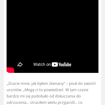
„Znacie mnie, jak byłem złamany” – pisał do swoich
uczniów. „Mogę ci to powiedzieć. W tym czasie
bardzo mi się podobało od dokuczania do
odrzucenia… straciłem wielu przyjaciół… co