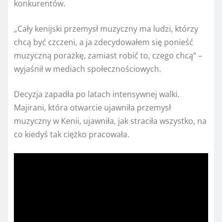
konkurentów.
„Cały kenijski przemysł muzyczny ma ludzi, którzy
chcą być czczeni, a ja zdecydowałem się ponieść
muzyczną porażkę, zamiast robić to, czego chcą” –
wyjaśnił w mediach społecznościowych.
Decyzja zapadła po latach intensywnej walki.
Majirani, która otwarcie ujawniła przemysł
muzyczny w Kenii, ujawniła, jak straciła wszystko, na
co kiedyś tak ciężko pracowała.