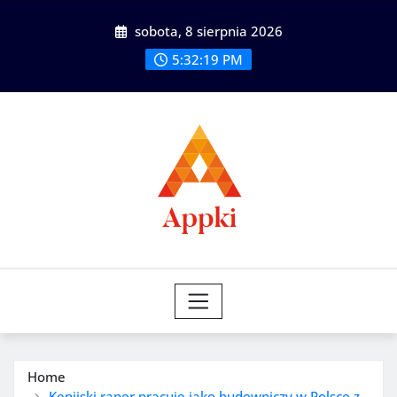
Skip
sobota, 8 sierpnia 2026
to
content
5:32:20 PM
Home
Kenijski raper pracuje jako budowniczy w Polsce z