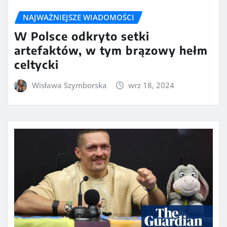
NAJWAŻNIEJSZE WIADOMOŚCI
W Polsce odkryto setki
artefaktów, w tym brązowy hełm
celtycki
Wisława Szymborska
wrz 18, 2024