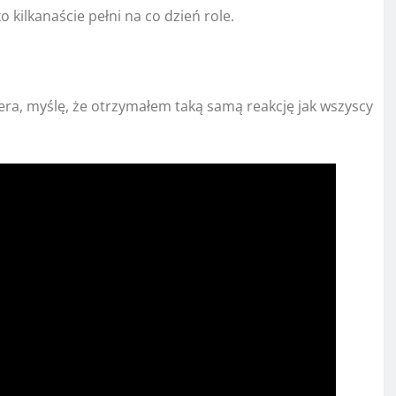
o kilkanaście pełni na co dzień role.
ra, myślę, że otrzymałem taką samą reakcję jak wszyscy