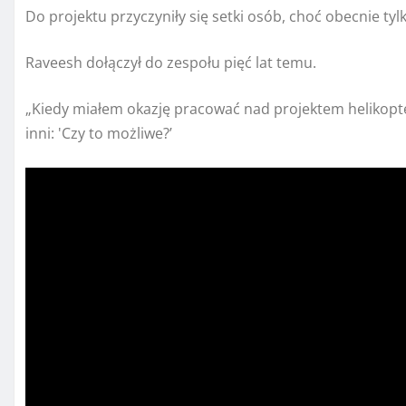
Do projektu przyczyniły się setki osób, choć obecnie tylk
Raveesh dołączył do zespołu pięć lat temu.
„Kiedy miałem okazję pracować nad projektem helikopte
inni: 'Czy to możliwe?’