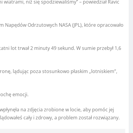
i wiatrami, niż się spodziewaliśmy” – powiedział Ravic
ium Napędów Odrzutowych NASA (JPL), które opracowało
tatni lot trwał 2 minuty 49 sekund. W sumie przebył 1,6
ronę, lądując poza stosunkowo płaskim „lotniskiem”,
trochę emocji.
płynęła na zdjęcia zrobione w locie, aby pomóc jej
ylądowałeś cały i zdrowy, a problem został rozwiązany.