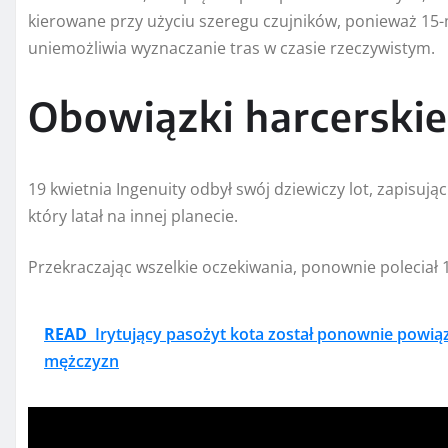
kierowane przy użyciu szeregu czujników, ponieważ 15
uniemożliwia wyznaczanie tras w czasie rzeczywistym.
Obowiązki harcerskie
19 kwietnia Ingenuity odbył swój dziewiczy lot, zapisują
który latał na innej planecie.
Przekraczając wszelkie oczekiwania, ponownie poleciał 
READ
Irytujący pasożyt kota został ponownie powią
mężczyzn