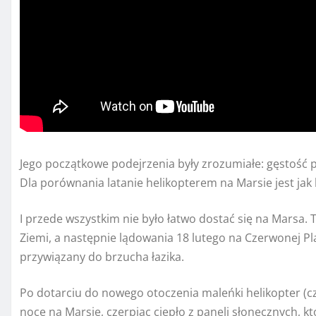
Jego początkowe podejrzenia były zrozumiałe: gęstość p
Dla porównania latanie helikopterem na Marsie jest jak 
I przede wszystkim nie było łatwo dostać się na Marsa
Ziemi, a następnie lądowania 18 lutego na Czerwonej P
przywiązany do brzucha łazika.
Po dotarciu do nowego otoczenia maleńki helikopter (cz
noce na Marsie, czerpiąc ciepło z paneli słonecznych, kt