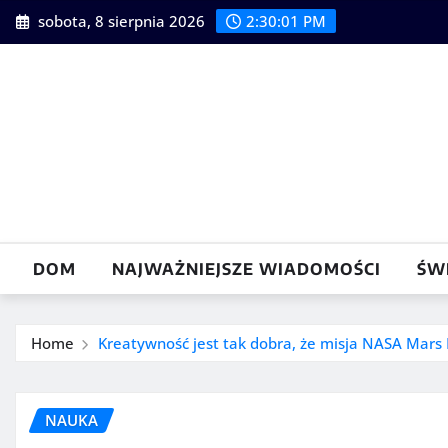
Skip
sobota, 8 sierpnia 2026
2:30:02 PM
to
content
DOM
NAJWAŻNIEJSZE WIADOMOŚCI
ŚW
Home
Kreatywność jest tak dobra, że ​​misja NASA Mars
NAUKA