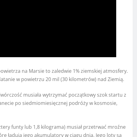
owietrza na Marsie to zaledwie 1% ziemskiej atmosfery.
latanie w powietrzu 20 mil (30 kilometrów) nad Ziemią.
. Twórczość musiała wytrzymać początkowy szok startu z
lanecie po siedmiomiesięcznej podróży w kosmosie,
tery funty lub 1,8 kilograma) musiał przetrwać mroźne
óre ładują jego akumulatory w ciągu dnia. Jego loty są