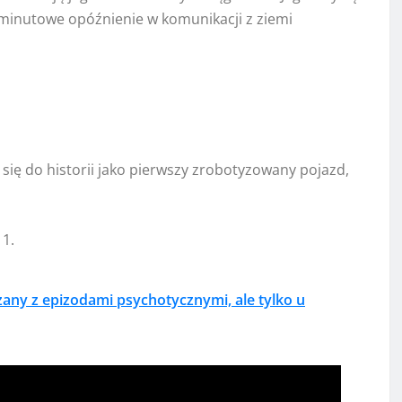
-minutowe opóźnienie w komunikacji z ziemi
c się do historii jako pierwszy zrobotyzowany pojazd,
11.
zany z epizodami psychotycznymi, ale tylko u