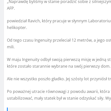
„Naprawdę byliśmy w stanie poradzić sobie z silniejszym
AFP.
powiedział Ravich, który pracuje w słynnym Laborator
helikopter.
Od tego czasu Ingenuity przeleciał 12 metrów, a jego os
mili.
W maju Ingenuity odbył swoją pierwszą misję w jedną st
które zostało starannie wybrane na swój pierwszy dom.
Ale nie wszystko poszło gładko. Jej szósty lot przyniósł 
Po poważnej utracie równowagi z powodu awarii, która w
ustabilizować, mały statek był w stanie odzyskać siły. W