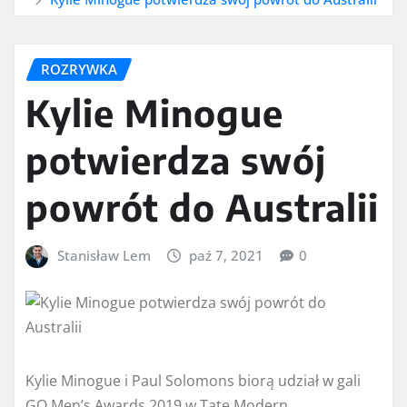
ROZRYWKA
Kylie Minogue
potwierdza swój
powrót do Australii
Stanisław Lem
paź 7, 2021
0
Kylie Minogue i Paul Solomons biorą udział w gali
GQ Men’s Awards 2019 w Tate Modern.