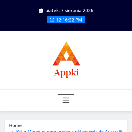
Skip
piątek, 7 sierpnia 2026
to
content
12:16:23 PM
Home
Kylie Minogue potwierdza swój powrót do Australii