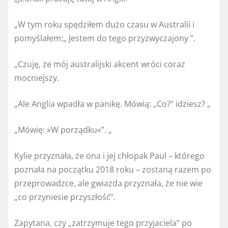
„W tym roku spędziłem dużo czasu w Australii i
pomyślałem:„ Jestem do tego przyzwyczajony ”.
„Czuję, że mój australijski akcent wróci coraz
mocniejszy.
„Ale Anglia wpadła w panikę. Mówią: „Co?” idziesz? „
„Mówię: »W porządku«”. „
Kylie przyznała, że ​​ona i jej chłopak Paul – którego
poznała na początku 2018 roku – zostaną razem po
przeprowadzce, ale gwiazda przyznała, że ​​nie wie
„co przyniesie przyszłość”.
Zapytana, czy „zatrzymuje tego przyjaciela” po