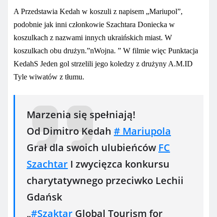
A
Przedstawia Kedah w koszuli z napisem „Mariupol”,
podobnie jak inni członkowie Szachtara Doniecka w
koszulkach z nazwami innych ukraińskich miast. W
koszulkach obu drużyn.”
n
Wojna. ”
W filmie więc
Punktacja
Kedah
S
Jeden gol strzelili jego koledzy z drużyny A.M.
ID
Tyle wiwatów z tłumu.
Marzenia się spełniają!
Od Dimitro Kedah
# Mariupola
Grał dla swoich ulubieńców
FC
Szachtar
I zwycięzca konkursu
charytatywnego przeciwko Lechii
Gdańsk
„
#Szaktar
Global Tourism for