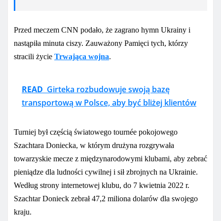
Przed meczem CNN podało, że zagrano hymn Ukrainy i
nastąpiła minuta ciszy.
Zauważony
Pamięci tych, którzy
stracili życie
Trwająca wojna
.
READ
Girteka rozbudowuje swoją bazę
transportową w Polsce, aby być bliżej klientów
Turniej był częścią światowego tournée pokojowego
Szachtara Doniecka, w którym drużyna rozgrywała
towarzyskie mecze z międzynarodowymi klubami, aby zebrać
pieniądze dla ludności cywilnej i sił zbrojnych na Ukrainie.
Według strony internetowej klubu, do 7 kwietnia 2022 r.
Szachtar Donieck zebrał 47,2 miliona dolarów dla swojego
kraju.