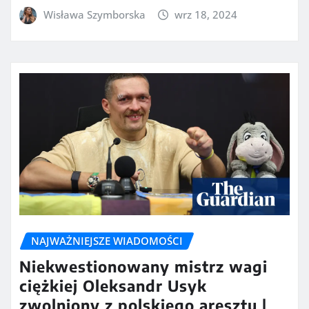
Wisława Szymborska
wrz 18, 2024
NAJWAŻNIEJSZE WIADOMOŚCI
Niekwestionowany mistrz wagi
ciężkiej Oleksandr Usyk
zwolniony z polskiego aresztu |