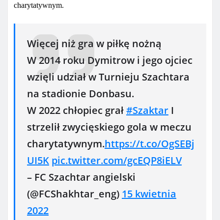
charytatywnym.
Więcej niż gra w piłkę nożną
W 2014 roku Dymitrow i jego ojciec
wzięli udział w Turnieju Szachtara
na stadionie Donbasu.
W 2022 chłopiec grał
#Szaktar
I
strzelił zwycięskiego gola w meczu
charytatywnym.
https://t.co/OgSEBj
UI5K
pic.twitter.com/gcEQP8iELV
– FC Szachtar angielski
(@FCShakhtar_eng)
15 kwietnia
2022