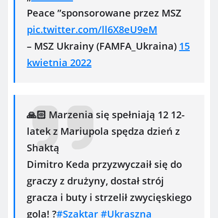
Peace ”sponsorowane przez MSZ
pic.twitter.com/ll6X8eU9eM
– MSZ Ukrainy (FAMFA_Ukraina)
15
kwietnia 2022
🙏🏻 Marzenia się spełniają 12 12-
latek z Mariupola spędza dzień z
Shaktą
Dimitro Keda przyzwyczaił się do
graczy z drużyny, dostał strój
gracza i buty i strzelił zwycięskiego
gola! ?
#Szaktar
#Ukraszna