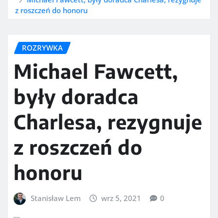
z roszczeń do honoru
ROZRYWKA
Michael Fawcett,
były doradca
Charlesa, rezygnuje
z roszczeń do
honoru
Stanisław Lem
wrz 5, 2021
0