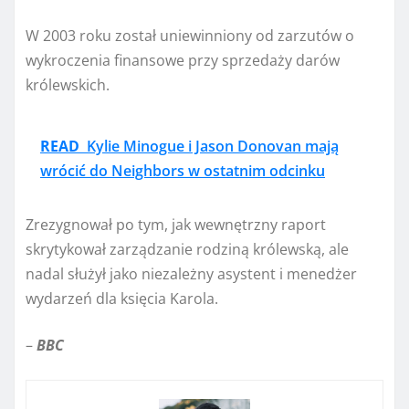
W 2003 roku został uniewinniony od zarzutów o
wykroczenia finansowe przy sprzedaży darów
królewskich.
READ
Kylie Minogue i Jason Donovan mają
wrócić do Neighbors w ostatnim odcinku
Zrezygnował po tym, jak wewnętrzny raport
skrytykował zarządzanie rodziną królewską, ale
nadal służył jako niezależny asystent i menedżer
wydarzeń dla księcia Karola.
–
BBC