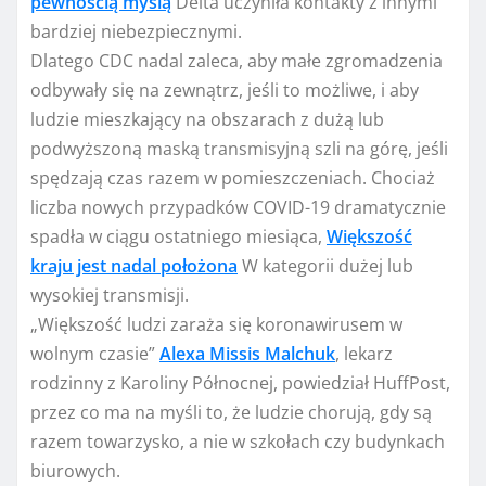
pewnością myślą
Delta uczyniła kontakty z innymi
bardziej niebezpiecznymi.
Dlatego CDC nadal zaleca, aby małe zgromadzenia
odbywały się na zewnątrz, jeśli to możliwe, i aby
ludzie mieszkający na obszarach z dużą lub
podwyższoną maską transmisyjną szli na górę, jeśli
spędzają czas razem w pomieszczeniach. Chociaż
liczba nowych przypadków COVID-19 dramatycznie
spadła w ciągu ostatniego miesiąca,
Większość
kraju jest nadal położona
W kategorii dużej lub
wysokiej transmisji.
„Większość ludzi zaraża się koronawirusem w
wolnym czasie”
Alexa Missis Malchuk
, lekarz
rodzinny z Karoliny Północnej, powiedział HuffPost,
przez co ma na myśli to, że ludzie chorują, gdy są
razem towarzysko, a nie w szkołach czy budynkach
biurowych.