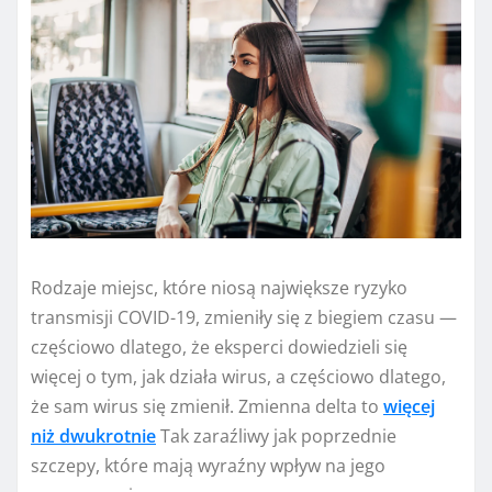
Rodzaje miejsc, które niosą największe ryzyko
transmisji COVID-19, zmieniły się z biegiem czasu —
częściowo dlatego, że eksperci dowiedzieli się
więcej o tym, jak działa wirus, a częściowo dlatego,
że sam wirus się zmienił. Zmienna delta to
więcej
niż dwukrotnie
Tak zaraźliwy jak poprzednie
szczepy, które mają wyraźny wpływ na jego