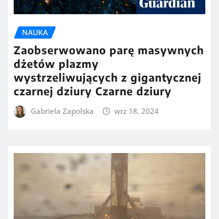
NAUKA
Zaobserwowano parę masywnych
dżetów plazmy
wystrzeliwujących z gigantycznej
czarnej dziury Czarne dziury
Gabriela Zapolska
wrz 18, 2024