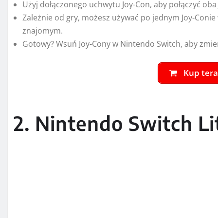
Użyj dołączonego uchwytu Joy-Con, aby połączyć oba 
Zależnie od gry, możesz używać po jednym Joy-Conie w
znajomym.
Gotowy? Wsuń Joy-Cony w Nintendo Switch, aby zmie
Kup tera
2. Nintendo Switch Li
Konsola do grania w podróży.
Nintendo Switch Lite to kompaktowy, leciutki dodat
kontrolerami.
Nintendo Switch Lite obsługuje gry na Nintendo Swit