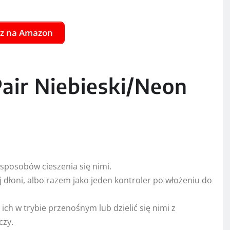
sposobów cieszenia się nimi.
dłoni, albo razem jako jeden kontroler po włożeniu do
ich w trybie przenośnym lub dzielić się nimi z
czy.
 używany jako cały kontroler.
yroskopowy czujnik ruchu, co pozwala na niezależne od
tton, który gracze mogą wcisnąć, aby momentalnie
ię nim ze znajomymi w mediach społecznościowych.