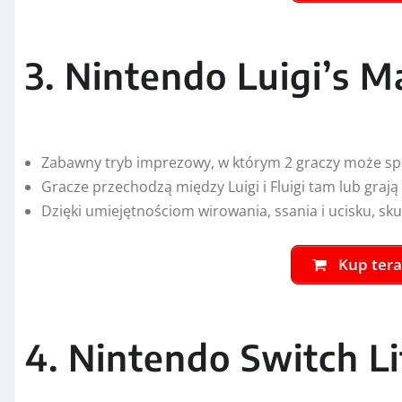
Gracze przechodzą między Luigi i Fluigi tam lub graj
Dzięki umiejętnościom wirowania, ssania i ucisku, s
Kup tera
4. Nintendo Switch Li
Konsola Nintendo Switch Lite w kolorze koralowym +
subskrypcję usługi Nintendo Switch Online na 3 miesi
Konsola do grania w podróży.
Nintendo Switch Lite to kompaktowy, leciutki dodat
kontrolerami.
Czy współczesne życie jest zbyt pośpieszne? Jeśli ta