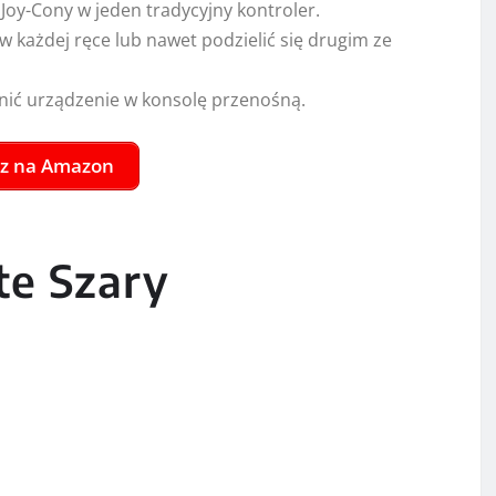
Joy-Cony w jeden tradycyjny kontroler.
 każdej ręce lub nawet podzielić się drugim ze
nić urządzenie w konsolę przenośną.
z na Amazon
te Szary
ek do rodziny Nintendo Switch z wbudowanymi
ch, w które można grać w trybie przenośnym. To świetna