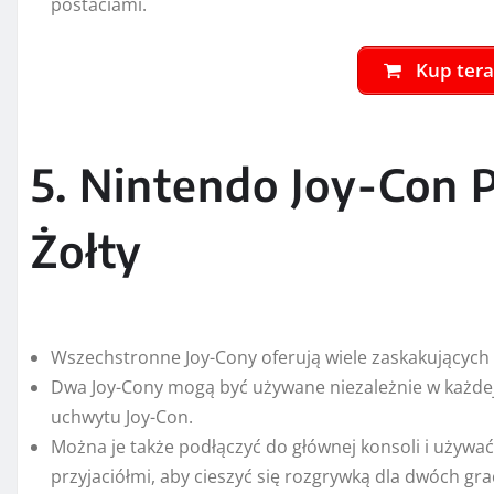
Żołty
Wszechstronne Joy-Cony oferują wiele zaskakujących 
Dwa Joy-Cony mogą być używane niezależnie w każdej 
uchwytu Joy-Con.
Można je także podłączyć do głównej konsoli i używać 
przyjaciółmi, aby cieszyć się rozgrywką dla dwóch gra
Każdy Joy-Con ma pełny zestaw przycisków i może być
W każdym znajduje się także przyspieszeniomierz i ż
siebie ruchy prawym i lewem Joy-Conem.
Na lewym Joy-Conie znajduje się przycisk Capture Bu
wykonać zrzut ekranu swojej rozgrywki i podzielić s
READ
Inflacja w Polsce nieznacznie rośnie w lipcu