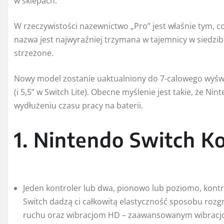
w sklepach.
W rzeczywistości nazewnictwo „Pro” jest właśnie tym,
nazwa jest najwyraźniej trzymana w tajemnicy w siedzibie
strzeżone.
Nowy model zostanie uaktualniony do 7-calowego wyśw
(i 5,5” w Switch Lite). Obecne myślenie jest takie, że 
wydłużeniu czasu pracy na baterii.
1. Nintendo Switch K
Jeden kontroler lub dwa, pionowo lub poziomo, kontro
Switch dadzą ci całkowitą elastyczność sposobu rozg
ruchu oraz wibracjom HD – zaawansowanym wibrac