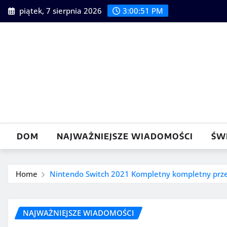
Skip
piątek, 7 sierpnia 2026
3:00:52 PM
to
content
DOM
NAJWAŻNIEJSZE WIADOMOŚCI
ŚW
Home
Nintendo Switch 2021 Kompletny kompletny prz
NAJWAŻNIEJSZE WIADOMOŚCI