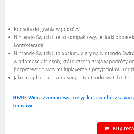
wiadomość dla osób, które często grają w podróży ora
bezprzewodowym multiplayerze z przyjaciółmi i rodzi
Jako urządzenia przenośnego, Nintendo Switch Lite n
READ
Wiera Zwonariewa: rosyjska zawodniczka wyr
tenisowe
Kup tera
3. Nintendo Luigi’s 
Zabawny tryb imprezowy, w którym 2 graczy może spo