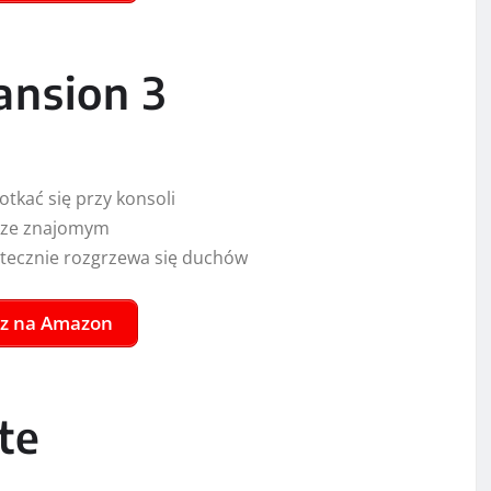
ą ze znajomym
kutecznie rozgrzewa się duchów
z na Amazon
te
 Animal Crossing New Horizons (kod) + voucher na
ące.
ek do rodziny Nintendo Switch z wbudowanymi
k, to Tom Nook ma najnowszy pomysł na biznes: Odkryj