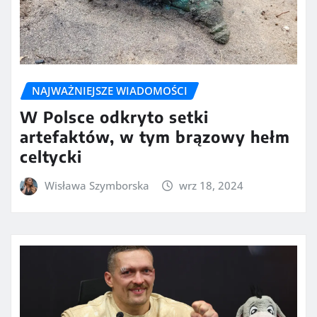
NAJWAŻNIEJSZE WIADOMOŚCI
W Polsce odkryto setki
artefaktów, w tym brązowy hełm
celtycki
Wisława Szymborska
wrz 18, 2024