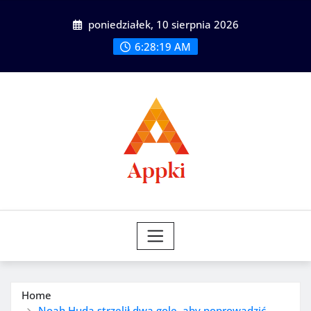
Skip
poniedziałek, 10 sierpnia 2026
to
content
6:28:21 AM
Home
Noah Huda strzelił dwa gole, aby poprowadzić