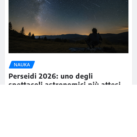
NAUKA
Perseidi 2026: uno degli
spettacoli astronomici più attesi
degli ultimi anni illuminerà il cielo
d’agosto
Henryk Sienkiewicz
lip 20, 2026