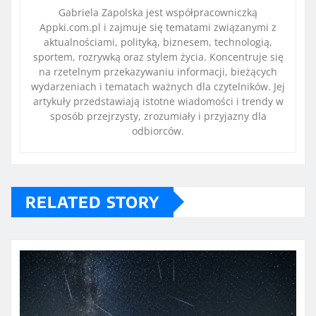
Gabriela Zapolska jest współpracowniczką
Appki.com.pl i zajmuje się tematami związanymi z
aktualnościami, polityką, biznesem, technologią,
sportem, rozrywką oraz stylem życia. Koncentruje się
na rzetelnym przekazywaniu informacji, bieżących
wydarzeniach i tematach ważnych dla czytelników. Jej
artykuły przedstawiają istotne wiadomości i trendy w
sposób przejrzysty, zrozumiały i przyjazny dla
odbiorców.
RELATED STORY