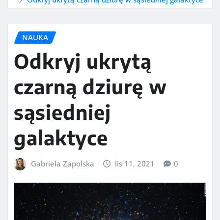
NAUKA
Odkryj ukrytą
czarną dziurę w
sąsiedniej
galaktyce
Gabriela Zapolska
lis 11, 2021
0