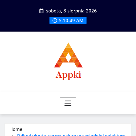
Skip
sobota, 8 sierpnia 2026
to
content
5:10:51 AM
Home
Odkryj ukrytą czarną dziurę w sąsiedniej galaktyce