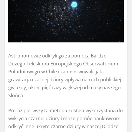
Astronomowie odkryli go za pomocą Bardzo
Dużego Teleskopu Europejskiego Obserwatorium
Południowego w Chile i zaobserwowali, jak
grawitacja czarnej dziury wpływa na ruch pobliskiej
gwiazdy, około pięć razy większej od masy naszego
Słońca.
Po raz pierwszy ta metoda została wykorzystana do
wykrycia czarnej dziury i może pomóc naukowcom
odkryć inne ukryte czarne dziury w naszej Drodze