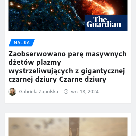
NAUKA
Zaobserwowano parę masywnych
dżetów plazmy
wystrzeliwujących z gigantycznej
czarnej dziury Czarne dziury
Gabriela Zapolska
wrz 18, 2024