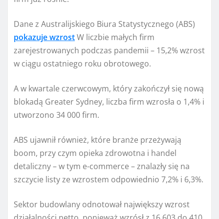
Dane z Australijskiego Biura Statystycznego (ABS)
pokazuje wzrost
W liczbie małych firm
zarejestrowanych podczas pandemii – 15,2% wzrost
w ciągu ostatniego roku obrotowego.
A w kwartale czerwcowym, który zakończył się nową
blokadą Greater Sydney, liczba firm wzrosła o 1,4% i
utworzono 34 000 firm.
ABS ujawnił również, które branże przeżywają
boom, przy czym opieka zdrowotna i handel
detaliczny – w tym e-commerce – znalazły się na
szczycie listy ze wzrostem odpowiednio 7,2% i 6,3%.
Sektor budowlany odnotował największy wzrost
działalności netto, ponieważ wzrósł z 16 603 do 410