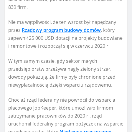
839 firm.
Nie ma wątpliwości, że ten wzrost był napędzany
przez
Rządowy program budowy domów
, który
zapewnił 25 000 USD dotacji na projekty budowlane
i remontowe i rozpoczął się w czerwcu 2020 r.
W tym samym czasie, gdy sektor małych
przedsiębiorstw przeżywa nagły zielony strzał,
dowody pokazują, że firmy były chronione przed
niewypłacalnością dzięki wsparciu rządowemu.
Chociaż rząd federalny nie powrócił do wsparcia
płacowego JobKeeper, które umożliwiło firmom
zatrzymanie pracowników do 2020 r., rząd
uruchomił federalny program pożyczek na wsparcie
przedsiębiorstw, które
Niedawno rozszerzony
.