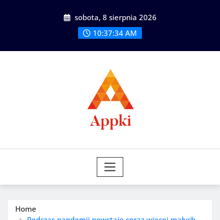
Skip
sobota, 8 sierpnia 2026
to
content
10:37:36 AM
Home
Podczas pandemii powstaje coraz więcej małych