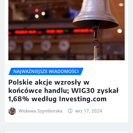
NAJWAŻNIEJSZE WIADOMOŚCI
Polskie akcje wzrosły w
końcówce handlu; WIG30 zyskał
1,68% według Investing.com
Wisława Szymborska
wrz 17, 2024