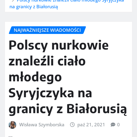
na granicy z Białorusią
NAJWAŻNIEJSZE WIADOMOŚCI
Polscy nurkowie
znaleźli ciało
młodego
Syryjczyka na
granicy z Białorusią
Wisława Szymborska
paź 21, 2021
0