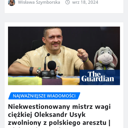
Wisława Szymborska
wrz 18, 2024
NAJWAŻNIEJSZE WIADOMOŚCI
Niekwestionowany mistrz wagi
ciężkiej Oleksandr Usyk
zwolniony z polskiego aresztu |