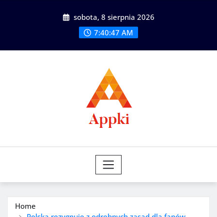
Skip
sobota, 8 sierpnia 2026
to
content
7:40:49 AM
Home
Polska rezygnuje z odrębnych zasad dla fanów