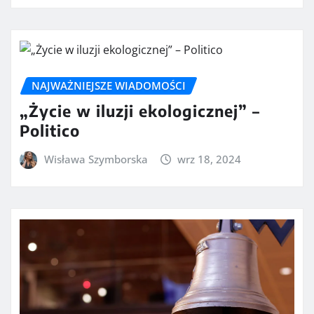
NAJWAŻNIEJSZE WIADOMOŚCI
„Życie w iluzji ekologicznej” –
Politico
Wisława Szymborska
wrz 18, 2024