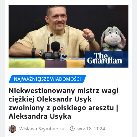
NAJWAŻNIEJSZE WIADOMOŚCI
Niekwestionowany mistrz wagi
ciężkiej Oleksandr Usyk
zwolniony z polskiego aresztu |
Aleksandra Usyka
Wisława Szymborska
wrz 18, 2024