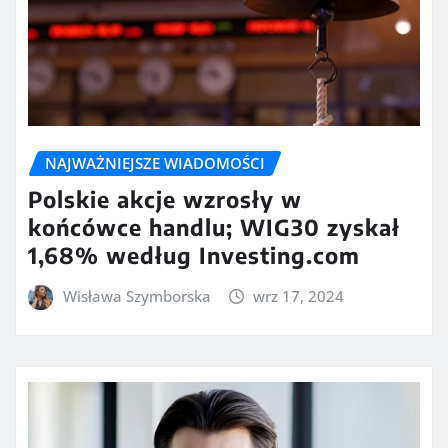
NAJWAŻNIEJSZE WIADOMOŚCI
Polskie akcje wzrosły w
końcówce handlu; WIG30 zyskał
1,68% według Investing.com
Wisława Szymborska
wrz 17, 2024