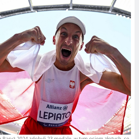
h Paryż 2024 zdobyli 23 medale, w tym osiem złotych, co