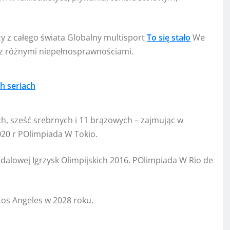
y z całego świata
Globalny multisport
To się stało
We
 z różnymi niepełnosprawnościami.
h seriach
h, sześć srebrnych i 11 brązowych – zajmując w
20 r
P
Olimpiada
W Tokio.
edalowej Igrzysk Olimpijskich 2016.
P
Olimpiada
W Rio de
Los Angeles w 2028 roku.