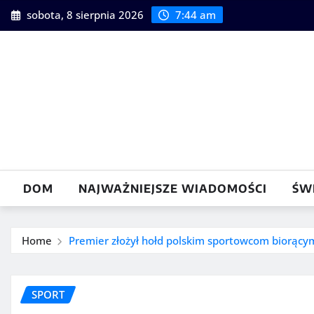
Skip
sobota, 8 sierpnia 2026
7:44 am
to
content
DOM
NAJWAŻNIEJSZE WIADOMOŚCI
ŚW
Home
Premier złożył hołd polskim sportowcom biorącym
SPORT