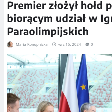
Premier złożył hołd
biorącym udział w I
Paraolimpijskich
Maria Konopnicka
wrz 15, 2024
0