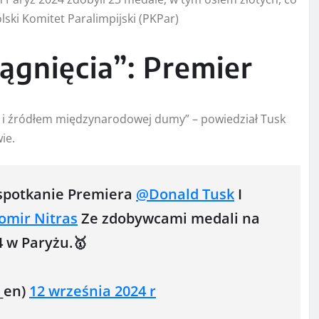
olski Komitet Paralimpijski (PKPar)
ągnięcia”: Premier
u i źródłem międzynarodowej dumy” – powiedział Tusk
ie.
spotkanie Premiera
@Donald Tusk
I
mir Nitras
Ze zdobywcami medali na
4 w Paryżu.🥇
_en)
12 września 2024 r