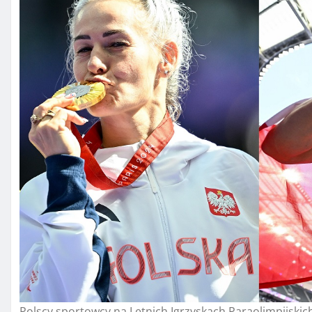
Polscy sportowcy na Letnich Igrzyskach Paraolimpijskic