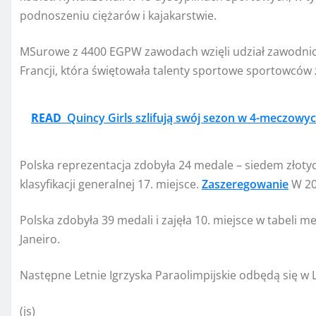
podnoszeniu ciężarów i kajakarstwie.
M
Surowe z
4400 EGP
W zawodach wzięli udział zawodnic
Francji, która świętowała talenty sportowe sportowców
READ
Quincy Girls szlifują swój sezon w 4-meczowyc
Polska reprezentacja zdobyła 24 medale – siedem złotyc
klasyfikacji generalnej 17. miejsce.
Zaszeregowanie
W 20
Polska zdobyła 39 medali i zajęła 10. miejsce w tabeli m
Janeiro.
Następne Letnie Igrzyska Paraolimpijskie odbędą się w 
(js)