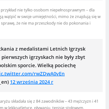
 przykład nie tylko osobom niepełnosprawnym – dla
ogą wątpić w swoje umiejętności, mimo że znajdują się w
ie sprawę, że nie ma przeszkody nie do pokonania i
kania z medalistami Letnich Igrzysk
 pierwszych igrzyskach nie były zbyt
olskim sporcie. Wielką pociechę
ic.twitter.com/rwZDwA0vEn
_en)
12 września 2024 r
Paryżu składała się z 84 zawodników – 43 mężczyzn i 41
m w lekkoatletyce, pływaniu, tenisie stołowym,