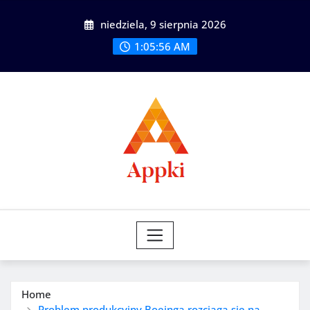
Skip
niedziela, 9 sierpnia 2026
to
content
1:05:57 AM
Home
Problem produkcyjny Boeinga rozciąga się na