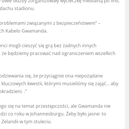
 dwie służby zorganizowały wycieczkę medialną po linii,
 dachu stadionu.
z problemami związanymi z bezpieczeństwem” –
lnych Kabelo Gwamanda.
enci mogli cieszyć się grą bez żadnych innych
 że ​​będziemy pracować nad ograniczeniem wszelkich
odziewania się, że przyciągnie ona niepożądane
kluczowych kwestii, którymi musieliśmy się zająć… aby
kradzieni. .”
cego się na temat przestępczości, ale Gwamanda nie
zi co roku w Johannesburgu. Żeby było jasne: to
Zelandii w tym stuleciu.