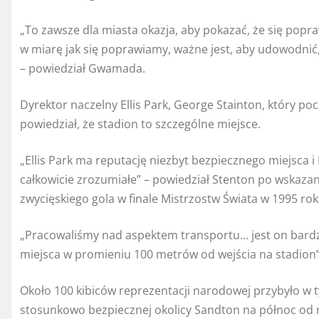
„To zawsze dla miasta okazja, aby pokazać, że się popr
w miarę jak się poprawiamy, ważne jest, aby udowodni
– powiedział Gwamada.
Dyrektor naczelny Ellis Park, George Stainton, który po
powiedział, że stadion to szczególne miejsce.
„Ellis Park ma reputację niezbyt bezpiecznego miejsca 
całkowicie zrozumiałe” – powiedział Stenton po wskazaniu
zwycięskiego gola w finale Mistrzostw Świata w 1995 rok
„Pracowaliśmy nad aspektem transportu… jest on bard
miejsca w promieniu 100 metrów od wejścia na stadion”
Około 100 kibiców reprezentacji narodowej przybyło w 
stosunkowo bezpiecznej okolicy Sandton na północ od mi