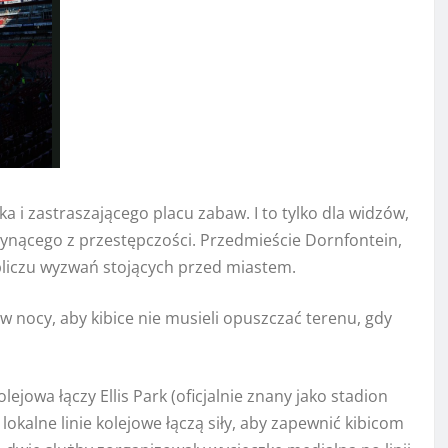
a i zastraszającego placu zabaw. I to tylko dla widzów,
słynącego z przestępczości. Przedmieście Dornfontein,
 obliczu wyzwań stojących przed miastem.
w nocy, aby kibice nie musieli opuszczać terenu, gdy
ejowa łączy Ellis Park (oficjalnie znany jako stadion
lokalne linie kolejowe łączą siły, aby zapewnić kibicom