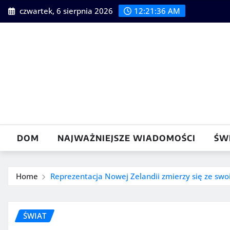
Skip
czwartek, 6 sierpnia 2026
12:21:38 AM
to
content
DOM
NAJWAŻNIEJSZE WIADOMOŚCI
ŚW
Home
Reprezentacja Nowej Zelandii zmierzy się ze sw
ŚWIAT