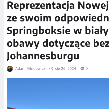
Reprezentacja Nowej 
ze swoim odpowiedn
Springboksie w biały
obawy dotyczące be
Johannesburgu
Adam Mickiewicz
sie 26, 2024
0