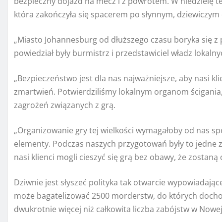
bezpieczny dojazd na mecz i z powrotem. W niedzielę te
która zakończyła się spacerem po słynnym, dziewiczym
„Miasto Johannesburg od dłuższego czasu boryka się 
powiedział były burmistrz i przedstawiciel władz loka
„Bezpieczeństwo jest dla nas najważniejsze, aby nasi kli
zmartwień. Potwierdziliśmy lokalnym organom ścigania,
zagrożeń związanych z grą.
„Organizowanie gry tej wielkości wymagałoby od nas sp
elementy. Podczas naszych przygotowań były to jedne z 
nasi klienci mogli cieszyć się grą bez obawy, że zostaną o
Dziwnie jest słyszeć polityka tak otwarcie wypowiadają
może bagatelizować 2500 morderstw, do których dochod
dwukrotnie więcej niż całkowita liczba zabójstw w Nowej 