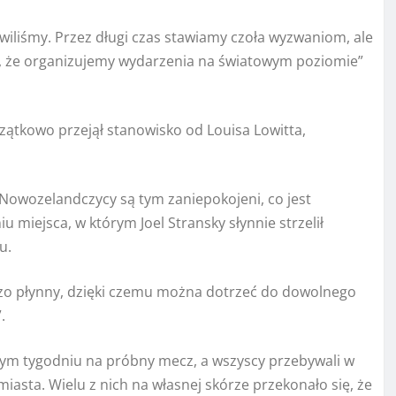
awiliśmy. Przez długi czas stawiamy czoła wyzwaniom, ale
ć, że organizujemy wydarzenia na światowym poziomie”
czątkowo przejął stanowisko od Louisa Lowitta,
i Nowozelandczycy są tym zaniepokojeni, co jest
 miejsca, w którym Joel Stransky słynnie strzelił
u.
zo płynny, dzięki czemu można dotrzeć do dowolnego
.
tym tygodniu na próbny mecz, a wszyscy przebywali w
asta. Wielu z nich na własnej skórze przekonało się, że