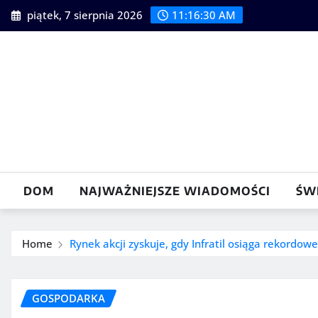
Skip
piątek, 7 sierpnia 2026
11:16:31 AM
to
content
DOM
NAJWAŻNIEJSZE WIADOMOŚCI
ŚW
Home
Rynek akcji zyskuje, gdy Infratil osiąga rekordowe
GOSPODARKA