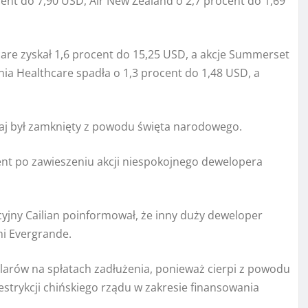
cent do 7,90 USD, Air New Zealand o 2,7 procent do 1,69
are zyskał 1,6 procent do 15,25 USD, a akcje Summerset
nia Healthcare spadła o 1,3 procent do 1,48 USD, a
ghaj był zamknięty z powodu święta narodowego.
t po zawieszeniu akcji niespokojnego dewelopera
acyjny Cailian poinformował, że inny duży deweloper
mi Evergrande.
olarów na spłatach zadłużenia, ponieważ cierpi z powodu
rykcji chińskiego rządu w zakresie finansowania