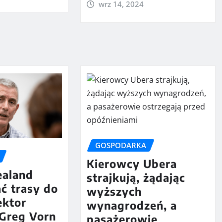
wrz 14, 2024
GOSPODARKA
Kierowcy Ubera
ealand
strajkują, żądając
ć trasy do
wyższych
ektor
wynagrodzeń, a
 Greg Vorn
pasażerowie