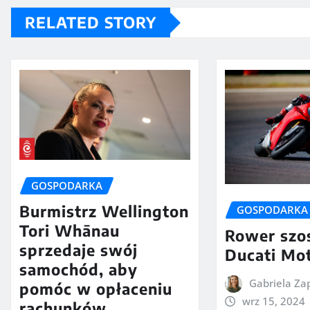
RELATED STORY
GOSPODARKA
Burmistrz Wellington
GOSPODARKA
Tori Whānau
Rower sz
sprzedaje swój
Ducati Mo
samochód, aby
Gabriela Za
pomóc w opłaceniu
wrz 15, 2024
rachunków