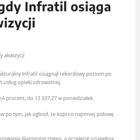
gdy Infratil osiąga
izycji
kturalny Infratil osiągnął rekordowy poziom po
ch usług opieki zdrowotnej.
4 procent, do 13 337,27 w poniedziałek.
w po tym, jak ogłosił, że kupi co najmniej połowę
azowania diagnostycznego, a przejęcie uzupełnia