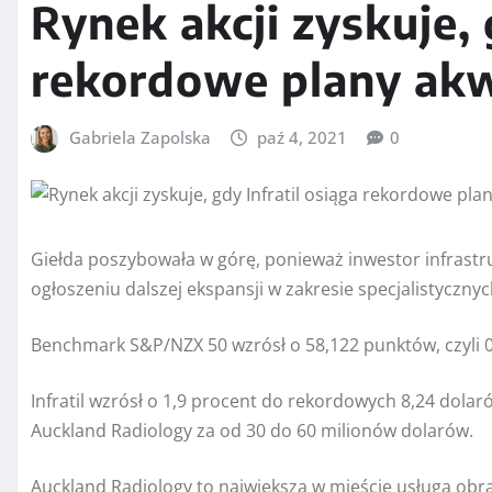
Rynek akcji zyskuje, 
rekordowe plany akw
Gabriela Zapolska
paź 4, 2021
0
Giełda poszybowała w górę, ponieważ inwestor infrastru
ogłoszeniu dalszej ekspansji w zakresie specjalistyczny
Benchmark S&P/NZX 50 wzrósł o 58,122 punktów, czyli 0,
Infratil wzrósł o 1,9 procent do rekordowych 8,24 dolaró
Auckland Radiology za od 30 do 60 milionów dolarów.
Auckland Radiology to największa w mieście usługa obr