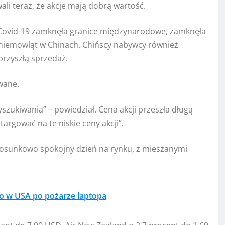
li teraz, że akcje mają dobrą wartość.
ovid-19 zamknęła granice międzynarodowe, zamknęła
 niemowląt w Chinach. Chińscy nabywcy również
przyszłą sprzedaż.
wane.
szukiwania” – powiedział. Cena akcji przeszła długą
argować na te niskie ceny akcji”.
 stosunkowo spokojny dzień na rynku, z mieszanymi
ko w USA po pożarze laptopa