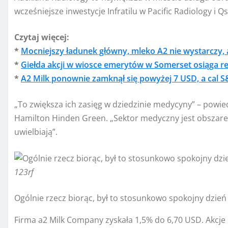
wcześniejsze inwestycje Infratilu w Pacific Radiology i 
Czytaj więcej:
*
Mocniejszy ładunek główny, mleko A2 nie wystarczy,
*
Giełda akcji w wiosce emerytów w Somerset osiąga 
*
A2 Milk ponownie zamknął się powyżej 7 USD, a cal 
„To zwiększa ich zasięg w dziedzinie medycyny” – powie
Hamilton Hinden Green. „Sektor medyczny jest obszar
uwielbiają”.
123rf
Ogólnie rzecz biorąc, był to stosunkowo spokojny dzień
Firma a2 Milk Company zyskała 1,5% do 6,70 USD. Akcje 