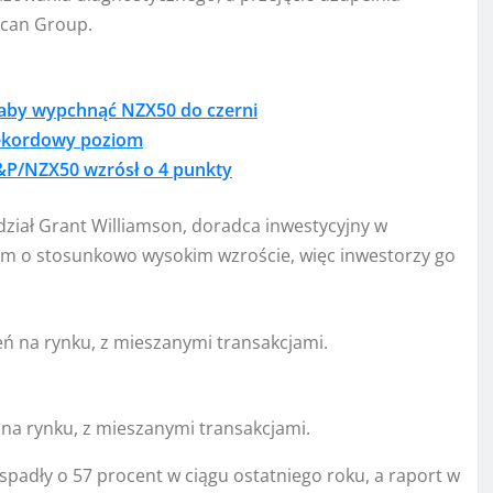
Qscan Group.
 aby wypchnąć NZX50 do czerni
rekordowy poziom
S&P/NZX50 wzrósł o 4 punkty
dział Grant Williamson, doradca inwestycyjny w
em o stosunkowo wysokim wzroście, więc inwestorzy go
 na rynku, z mieszanymi transakcjami.
spadły o 57 procent w ciągu ostatniego roku, a raport w