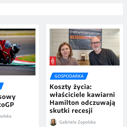
GOSPODARKA
Koszty życia:
właściciele kawiarni
osowy
Hamilton odczuwają
toGP
skutki recesji
polska
Gabriela Zapolska