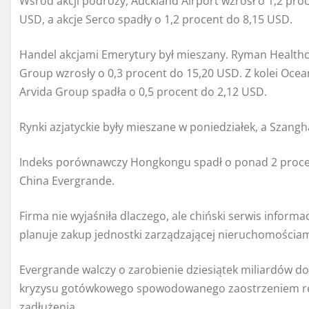
Wśród akcji podróży, Auckland Airport wzrósł o 1,2 pro
USD, a akcje Serco spadły o 1,2 procent do 8,15 USD.
Handel akcjami Emerytury był mieszany. Ryman Healthc
Group wzrosły o 0,3 procent do 15,20 USD. Z kolei Ocea
Arvida Group spadła o 0,5 procent do 2,12 USD.
Rynki azjatyckie były mieszane w poniedziałek, a Szan
Indeks porównawczy Hongkongu spadł o ponad 2 procen
China Evergrande.
Firma nie wyjaśniła dlaczego, ale chiński serwis inform
planuje zakup jednostki zarządzającej nieruchomościa
Evergrande walczy o zarobienie dziesiątek miliardów d
kryzysu gotówkowego spowodowanego zaostrzeniem rest
zadłużenia.