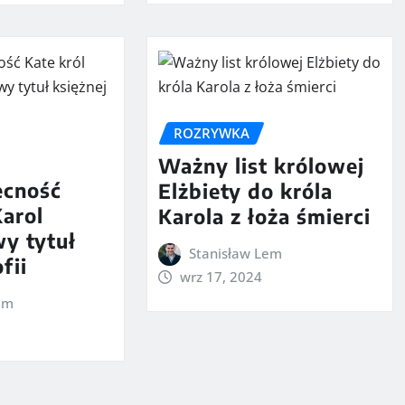
ROZRYWKA
Ważny list królowej
ecność
Elżbiety do króla
Karol
Karola z łoża śmierci
y tytuł
Stanisław Lem
fii
wrz 17, 2024
em