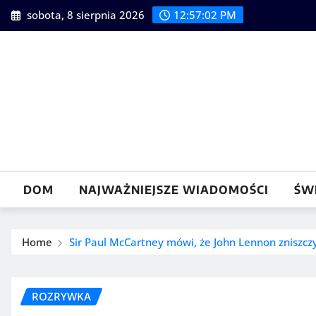
Skip
sobota, 8 sierpnia 2026
12:57:03 PM
to
content
DOM
NAJWAŻNIEJSZE WIADOMOŚCI
ŚW
Home
Sir Paul McCartney mówi, że John Lennon zniszcz
ROZRYWKA