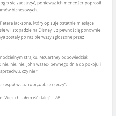
ogło się zaostrzyć, ponieważ ich menedżer poprosił
u umów biznesowych.
tera Jacksona, który opisuje ostatnie miesiące
e się w listopadzie na Disney+, z pewnością ponownie
a zostały po raz pierwszy zgłoszone przez
amodzielnym strajku, McCartney odpowiedział:
O nie, nie, nie. John wszedł pewnego dnia do pokoju i
sprzeciwu, czy nie?”
 zespół wciąż robi „dobre rzeczy”.
e. Więc chciałem iść dalej”.
– AP