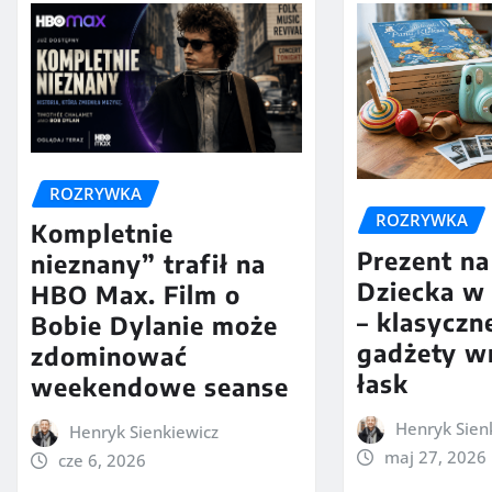
ROZRYWKA
ROZRYWKA
Kompletnie
Prezent na
nieznany” trafił na
Dziecka w 
HBO Max. Film o
– klasyczn
Bobie Dylanie może
gadżety w
zdominować
łask
weekendowe seanse
Henryk Sien
Henryk Sienkiewicz
maj 27, 2026
cze 6, 2026