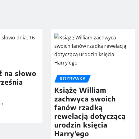
 na słowo
ROZRYWKA
rześnia
Książę William
zachwyca swoich
em
fanów rzadką
rewelacją dotyczącą
urodzin księcia
Harry'ego