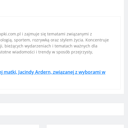
pki.com.pl i zajmuje się tematami związanymi z
ologią, sportem, rozrywką oraz stylem życia. Koncentruje
ji, bieżących wydarzeniach i tematach ważnych dla
istotne wiadomości i trendy w sposób przejrzysty,
j matki, Jacindy Ardern, związanej z wyborami w