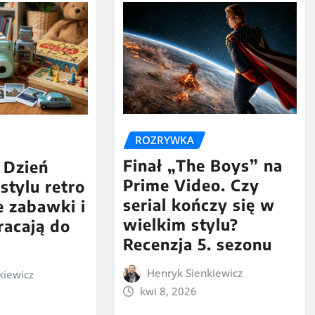
ROZRYWKA
Finał „The Boys” na
 Dzień
Prime Video. Czy
stylu retro
serial kończy się w
e zabawki i
wielkim stylu?
racają do
Recenzja 5. sezonu
Henryk Sienkiewicz
kiewicz
kwi 8, 2026