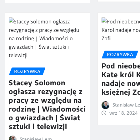
ROZRYWKA
Pod nieob
ROZRYWKA
Kate król 
Stacey Solomon
nadaje now
ogłasza rezygnację z
księżnej Zo
pracy ze względu na
Stanisław L
rodzinę | Wiadomości
wrz 18, 2024
o gwiazdach | Świat
sztuki i telewizji
Stanisław Lem