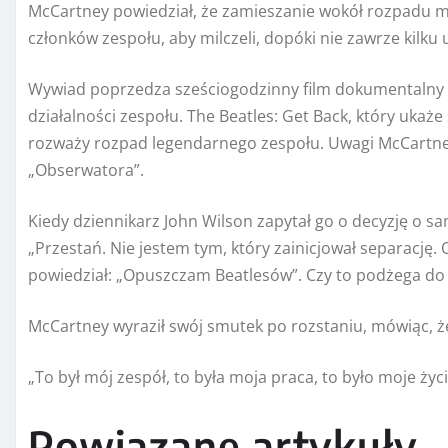
McCartney powiedział, że zamieszanie wokół rozpadu m
członków zespołu, aby milczeli, dopóki nie zawrze kilk
Wywiad poprzedza sześciogodzinny film dokumentalny Pe
działalności zespołu. The Beatles: Get Back, który ukaż
rozważy rozpad legendarnego zespołu. Uwagi McCartney
„Obserwatora”.
Kiedy dziennikarz John Wilson zapytał go o decyzję o s
„Przestań. Nie jestem tym, który zainicjował separację. 
powiedział: „Opuszczam Beatlesów”. Czy to podżega do 
McCartney wyraził swój smutek po rozstaniu, mówiąc, że
„To był mój zespół, to była moja praca, to było moje życi
Powiązane artykuły