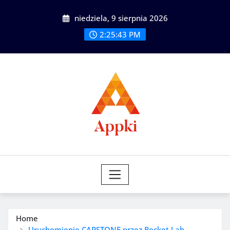
Skip
niedziela, 9 sierpnia 2026
to
content
2:25:44 PM
Home
Uruchomienie CAPSTONE przez Rocket Lab