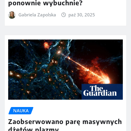
ponownie wybuchnie?
Gabriela Zapolska
paź 30, 2025
NAUKA
Zaobserwowano parę masywnych
dżetów plazmy