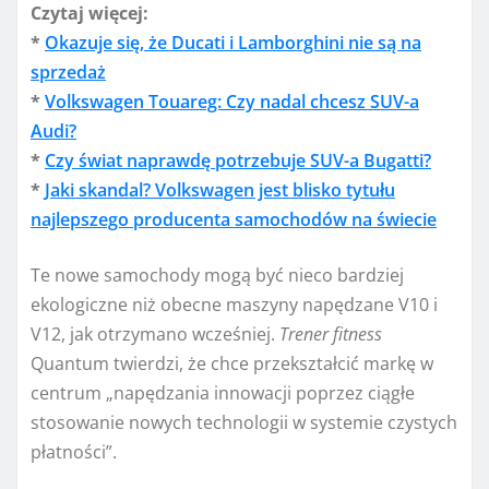
Czytaj więcej:
*
Okazuje się, że Ducati i Lamborghini nie są na
sprzedaż
*
Volkswagen Touareg: Czy nadal chcesz SUV-a
Audi?
*
Czy świat naprawdę potrzebuje SUV-a Bugatti?
*
Jaki skandal? Volkswagen jest blisko tytułu
najlepszego producenta samochodów na świecie
Te nowe samochody mogą być nieco bardziej
ekologiczne niż obecne maszyny napędzane V10 i
V12, jak otrzymano wcześniej.
Trener fitness
Quantum twierdzi, że chce przekształcić markę w
centrum „napędzania innowacji poprzez ciągłe
stosowanie nowych technologii w systemie czystych
płatności”.