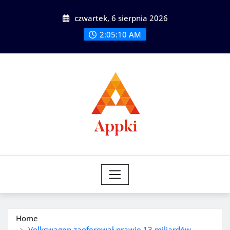
Skip
czwartek, 6 sierpnia 2026
to
content
2:05:12 AM
Home
Volkswagen zaoferował prawie 13 miliardów