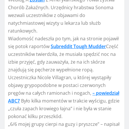
Chorób Zakaźnych. Urzędnicy hrabstwa Sonoma
wezwali uczestników z objawami do
natychmiastowej wizyty u lekarza lub służb
ratunkowych.
Wiadomość nadeszła po tym, jak na stronie pojawił
się potok raportów
Subreddit Tough Mudder
Część
uczestników twierdziła, że ​​musiała spędzić noc na
izbie przyjęć, gdy zauważyła, że ​​na ich skórze
znajdują się pęcherze wypełnione ropą.
Uczestniczka Nicole Villagran, u której wystąpiły
objawy grypopodobne w postaci czerwonych
pręgów na całych ramionach i nogach,
– powiedział
ABC7
Było kilka momentów w trakcie wyścigu, gdzie
„czuła zapach krowiego łajna” i nie była w stanie
pokonać kilku przeszkód.
„6/6 mojej grupy cierpi na guzy i pryszcze” – napisał