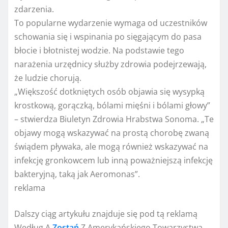
zdarzenia.
To popularne wydarzenie wymaga od uczestników
schowania się i wspinania po sięgającym do pasa
błocie i błotnistej wodzie. Na podstawie tego
narażenia urzędnicy służby zdrowia podejrzewają,
że ludzie chorują.
„Większość dotkniętych osób objawia się wysypką
krostkową, gorączką, bólami mięśni i bólami głowy”
– stwierdza Biuletyn Zdrowia Hrabstwa Sonoma. „Te
objawy mogą wskazywać na prostą chorobę zwaną
świądem pływaka, ale mogą również wskazywać na
infekcję gronkowcem lub inną poważniejszą infekcję
bakteryjną, taką jak Aeromonas”.
reklama
Dalszy ciąg artykułu znajduje się pod tą reklamą
Według A
Zostań
Z Amerykańskiego Towarzystwa