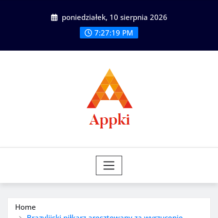
Skip
poniedziałek, 10 sierpnia 2026
to
content
7:27:20 PM
Home
Brazylijski piłkarz aresztowany za wyrzucenie