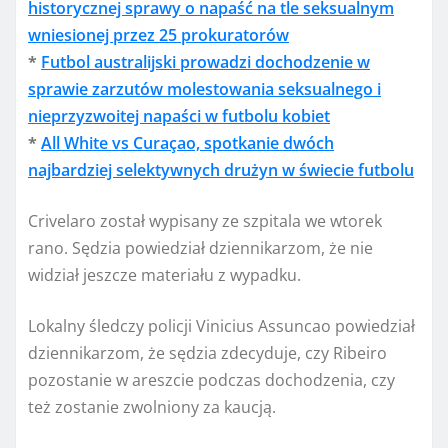
historycznej sprawy o napaść na tle seksualnym
wniesionej przez 25 prokuratorów
*
Futbol australijski prowadzi dochodzenie w
sprawie zarzutów molestowania seksualnego i
nieprzyzwoitej napaści w futbolu kobiet
*
All White vs Curaçao, spotkanie dwóch
najbardziej selektywnych drużyn w świecie futbolu
Crivelaro został wypisany ze szpitala we wtorek
rano. Sędzia powiedział dziennikarzom, że nie
widział jeszcze materiału z wypadku.
Lokalny śledczy policji Vinicius Assuncao powiedział
dziennikarzom, że sędzia zdecyduje, czy Ribeiro
pozostanie w areszcie podczas dochodzenia, czy
też zostanie zwolniony za kaucją.