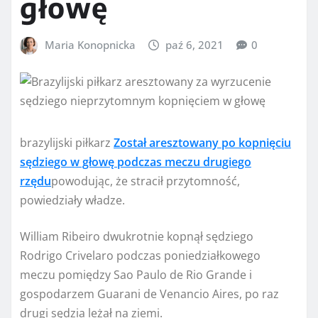
głowę
Maria Konopnicka
paź 6, 2021
0
brazylijski piłkarz
Został aresztowany po kopnięciu
sędziego w głowę podczas meczu drugiego
rzędu
powodując, że stracił przytomność,
powiedziały władze.
William Ribeiro dwukrotnie kopnął sędziego
Rodrigo Crivelaro podczas poniedziałkowego
meczu pomiędzy Sao Paulo de Rio Grande i
gospodarzem Guarani de Venancio Aires, po raz
drugi sędzia leżał na ziemi.