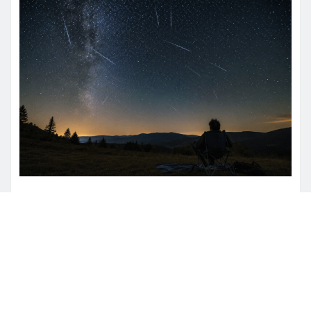
NAUKA
Perseidi 2026: uno degli
spettacoli astronomici più attesi
degli ultimi anni illuminerà il cielo
d’agosto