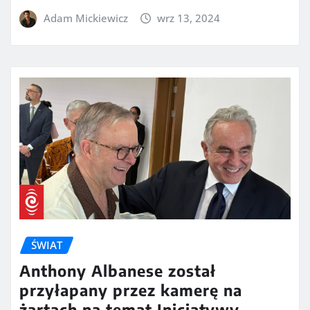
Adam Mickiewicz
wrz 13, 2024
ŚWIAT
Anthony Albanese został
przyłapany przez kamerę na
żartach na temat Inicjatywy