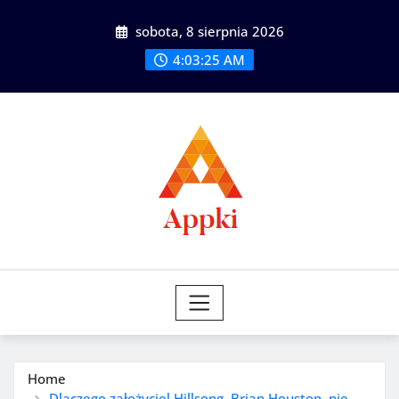
Skip
sobota, 8 sierpnia 2026
to
content
4:03:26 AM
Home
Dlaczego założyciel Hillsong, Brian Houston, nie