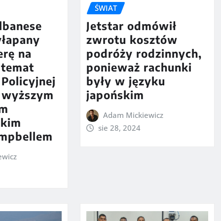
ŚWIAT
lbanese
Jetstar odmówił
yłapany
zwrotu kosztów
erę na
podróży rodzinnych,
 temat
ponieważ rachunki
 Policyjnej
były w języku
z wyższym
japońskim
em
Adam Mickiewicz
skim
sie 28, 2024
mpbellem
ewicz