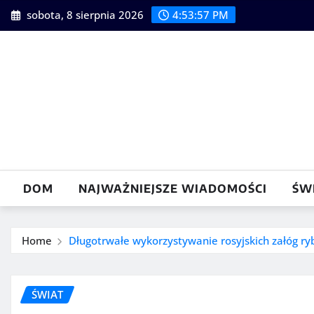
Skip
sobota, 8 sierpnia 2026
4:53:58 PM
to
content
DOM
NAJWAŻNIEJSZE WIADOMOŚCI
ŚW
Home
Długotrwałe wykorzystywanie rosyjskich załóg ryb
ŚWIAT