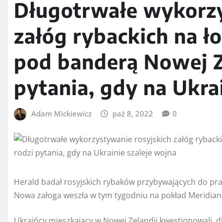
Długotrwałe wykorzy
załóg rybackich na ł
pod banderą Nowej Ze
pytania, gdy na Ukra
Adam Mickiewicz
paź 8, 2022
0
Herald badał rosyjskich rybaków przybywających do pra
Nowa załoga weszła w tym tygodniu na pokład Meridian-
Ukraińcy mieszkający w Nowej Zelandii kwestionowali, d