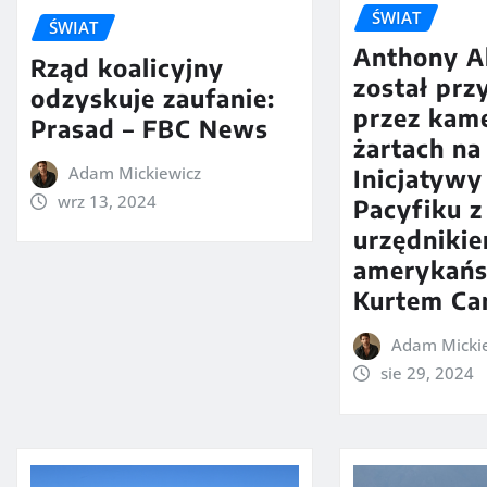
ŚWIAT
ŚWIAT
Anthony A
Rząd koalicyjny
został prz
odzyskuje zaufanie:
przez kam
Prasad – FBC News
żartach na
Adam Mickiewicz
Inicjatywy
wrz 13, 2024
Pacyfiku 
urzędniki
amerykań
Kurtem Ca
Adam Micki
sie 29, 2024