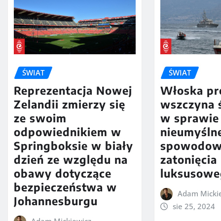
ŚWIAT
ŚWIAT
Reprezentacja Nowej
Włoska pr
Zelandii zmierzy się
wszczyna 
ze swoim
w sprawie
odpowiednikiem w
nieumyśln
Springboksie w biały
spowodow
dzień ze względu na
zatonięcia
obawy dotyczące
luksusowe
bezpieczeństwa w
Adam Micki
Johannesburgu
sie 25, 2024