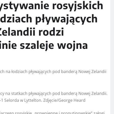
stywanie rosyjskich
odziach pływających
landii rodzi
inie szaleje wojna
cy na statkach pływających pod banderą Nowej Zelandii.
1 Selorda w Lyttelton. Zdjęcie/George Heard
laczego rosyjskie „prowojenne i proputinowskie” załogi