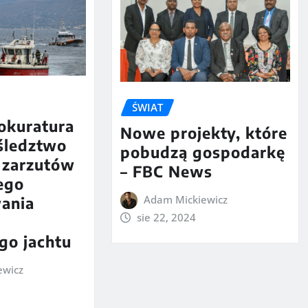
ŚWIAT
okuratura
Nowe projekty, które
śledztwo
pobudzą gospodarkę
 zarzutów
– FBC News
ego
Adam Mickiewicz
ania
sie 22, 2024
go jachtu
ewicz