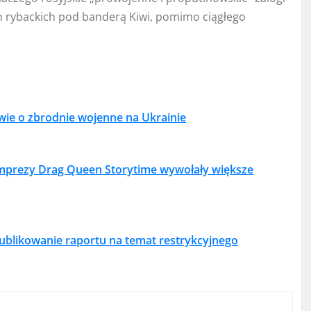
h rybackich pod banderą Kiwi, pomimo ciągłego
awie o zbrodnie wojenne na Ukrainie
 imprezy Drag Queen Storytime wywołały większe
ublikowanie raportu na temat restrykcyjnego