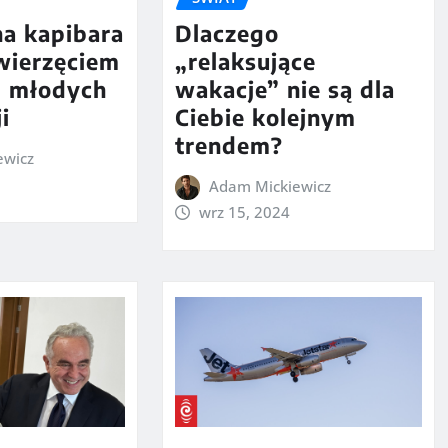
na kapibara
Dlaczego
zwierzęciem
„relaksujące
 młodych
wakacje” nie są dla
i
Ciebie kolejnym
trendem?
ewicz
Adam Mickiewicz
wrz 15, 2024