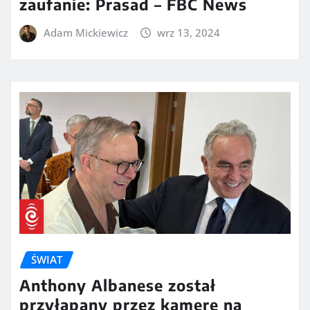
zaufanie: Prasad – FBC News
Adam Mickiewicz
wrz 13, 2024
ŚWIAT
Anthony Albanese został
przyłapany przez kamerę na