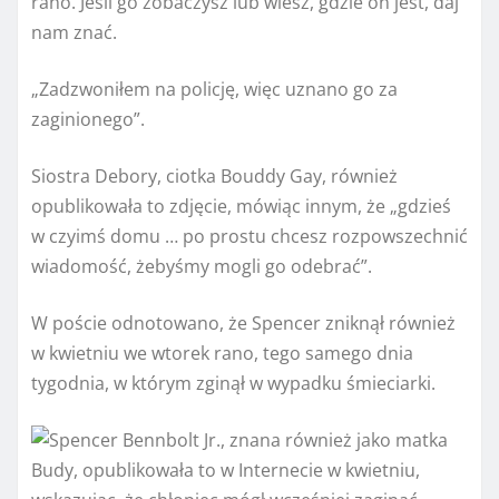
rano. Jeśli go zobaczysz lub wiesz, gdzie on jest, daj
nam znać.
„Zadzwoniłem na policję, więc uznano go za
zaginionego”.
Siostra Debory, ciotka Bouddy Gay, również
opublikowała to zdjęcie, mówiąc innym, że „gdzieś
w czyimś domu … po prostu chcesz rozpowszechnić
wiadomość, żebyśmy mogli go odebrać”.
W poście odnotowano, że Spencer zniknął również
w kwietniu we wtorek rano, tego samego dnia
tygodnia, w którym zginął w wypadku śmieciarki.