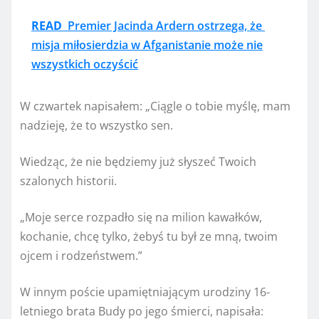
READ
Premier Jacinda Ardern ostrzega, że ​​
misja miłosierdzia w Afganistanie może nie
wszystkich oczyścić
W czwartek napisałem: „Ciągle o tobie myślę, mam
nadzieję, że to wszystko sen.
Wiedząc, że nie będziemy już słyszeć Twoich
szalonych historii.
„Moje serce rozpadło się na milion kawałków,
kochanie, chcę tylko, żebyś tu był ze mną, twoim
ojcem i rodzeństwem.”
W innym poście upamiętniającym urodziny 16-
letniego brata Budy po jego śmierci, napisała: