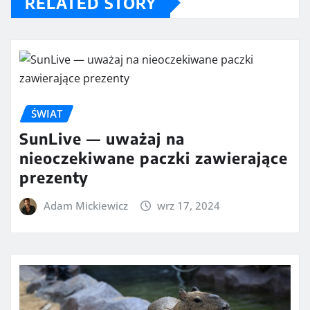
RELATED STORY
ŚWIAT
SunLive — uważaj na
nieoczekiwane paczki zawierające
prezenty
Adam Mickiewicz
wrz 17, 2024