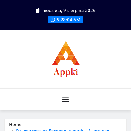
Skip
niedziela, 9 sierpnia 2026
to
content
5:28:06 AM
Home
Dziwny post na Facebooku matki 13-letniego