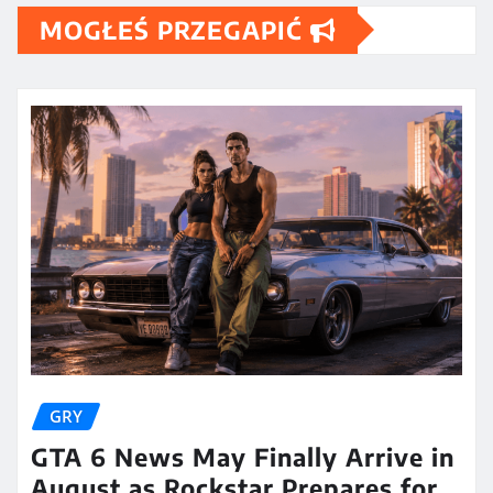
MOGŁEŚ PRZEGAPIĆ
GRY
GTA 6 News May Finally Arrive in
August as Rockstar Prepares for