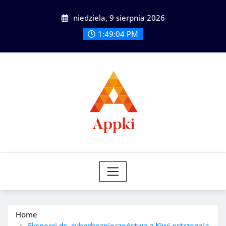
Skip
niedziela, 9 sierpnia 2026
to
content
1:49:05 PM
Home
Eksperci ds. cyberbezpieczeństwa z Kiwi ostrzegają