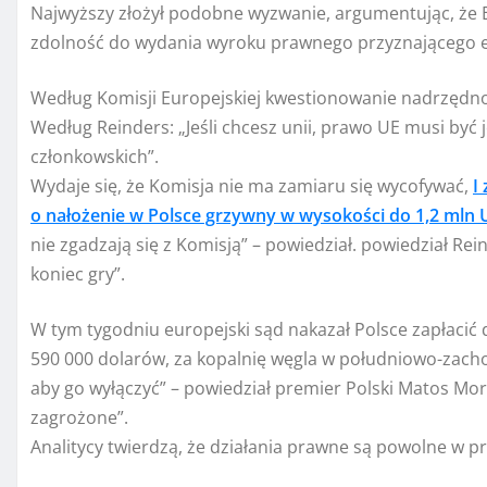
Najwyższy złożył podobne wyzwanie, argumentując, że Eu
zdolność do wydania wyroku prawnego przyznającego e
Według Komisji Europejskiej kwestionowanie nadrzędno
Według Reinders: „Jeśli chcesz unii, prawo UE musi by
członkowskich”.
Wydaje się, że Komisja nie ma zamiaru się wycofywać,
I
o nałożenie w Polsce grzywny w wysokości do 1,2 mln 
nie zgadzają się z Komisją” – powiedział. powiedział Rein
koniec gry”.
W tym tygodniu europejski sąd nakazał Polsce zapłacić 
590 000 dolarów, za kopalnię węgla w południowo-zacho
aby go wyłączyć” – powiedział premier Polski Matos Mora
zagrożone”.
Analitycy twierdzą, że działania prawne są powolne w 