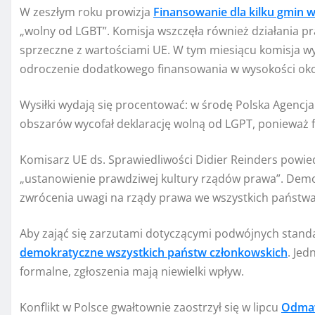
W zeszłym roku prowizja
Finansowanie dla kilku gmin 
„wolny od LGBT”. Komisja wszczęła również działania pra
sprzeczne z wartościami UE. W tym miesiącu komisja wy
odroczenie dodatkowego finansowania w wysokości okoł
Wysiłki wydają się procentować: w środę Polska Agencja
obszarów wycofał deklarację wolną od LGPT, ponieważ 
Komisarz UE ds. Sprawiedliwości Didier Reinders powie
„ustanowienie prawdziwej kultury rządów prawa”. Demok
zwrócenia uwagi na rządy prawa we wszystkich państwa
Aby zająć się zarzutami dotyczącymi podwójnych stan
demokratyczne wszystkich państw członkowskich
. Jed
formalne, zgłoszenia mają niewielki wpływ.
Konflikt w Polsce gwałtownie zaostrzył się w lipcu
Odmaw