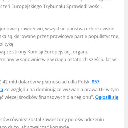
eczeń Europejskiego Trybunału Sprawiedliwości,
kcjonował prawidłowo, wszystkie państwa członkowskie
ska są kierowane przez prawicowe partie populistyczne,
litykę.
ą ze strony Komisji Europejskiej, organu
zmiany w sądownictwie w ciągu ostatnich sześciu lat w
ć 42 mld dolarów w płatnościach dla Polski
857
na
Ze względu na dominujące wyzwania prawa UE w tym
iąć więcej środków finansowych dla regionu”.
Ogłosili się
usów również został zawieszony po oświadczeniu
jąco dużo, aby zwalczać korupcję.