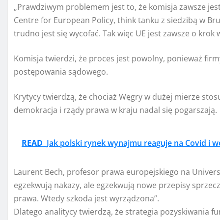
„Prawdziwym problemem jest to, że komisja zawsze jest
Centre for European Policy, think tanku z siedzibą w Br
trudno jest się wycofać. Tak więc UE jest zawsze o krok w
Komisja twierdzi, że proces jest powolny, ponieważ fir
postępowania sądowego.
Krytycy twierdzą, że chociaż Węgry w dużej mierze stos
demokracja i rządy prawa w kraju nadal się pogarszają.
READ
Jak polski rynek wynajmu reaguje na Covid i w
Laurent Bech, profesor prawa europejskiego na Universi
egzekwują nakazy, ale egzekwują nowe przepisy sprzec
prawa. Wtedy szkoda jest wyrządzona”.
Dlatego analitycy twierdzą, że strategia pozyskiwania fu