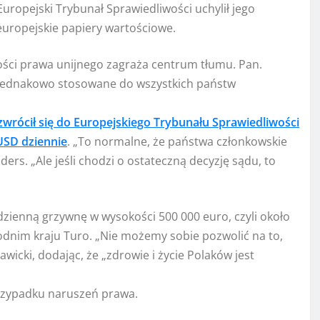
ropejski Trybunał Sprawiedliwości uchylił jego
uropejskie papiery wartościowe.
ści prawa unijnego zagraża centrum tłumu. Pan.
ć jednakowo stosowane do wszystkich państw
 zwrócił się do Europejskiego Trybunału Sprawiedliwości
USD dziennie
. „To normalne, że państwa członkowskie
ders. „Ale jeśli chodzi o ostateczną decyzję sądu, to
dzienną grzywnę w wysokości 500 000 euro, czyli około
dnim kraju Turo. „Nie możemy sobie pozwolić na to,
wicki, dodając, że „zdrowie i życie Polaków jest
przypadku naruszeń prawa.