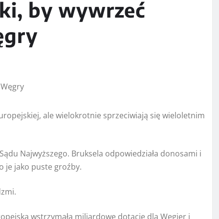
rki, by wywrzeć
ęgry
uropejskiej, ale wielokrotnie sprzeciwiają się wieloletnim
 Sądu Najwyższego. Bruksela odpowiedziała donosami i
 je jako puste groźby.
dzmi.
ropejska wstrzymała miliardowe dotacje dla Węgier i