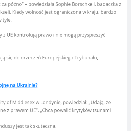
 za późno” – powiedziała Sophie Borschkell, badaczka z
ukseli. Kiedy wolność jest ograniczona w kraju, bardzo
 tyle.
my z UE kontrolują prawo i nie mogą przyspieszyć
ują się do orzeczeń Europejskiego Trybunału,
ojnę na Ukrainie?
ty of Middlesex w Londynie, powiedział: „Udają, że
zne z prawem UE”. „Chcą powalić krytyków tsunami
nduszy jest tak skuteczna.