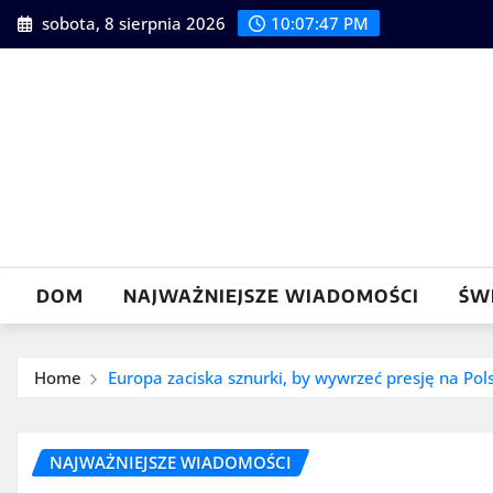
Skip
sobota, 8 sierpnia 2026
10:07:48 PM
to
content
DOM
NAJWAŻNIEJSZE WIADOMOŚCI
ŚW
Home
Europa zaciska sznurki, by wywrzeć presję na Pol
NAJWAŻNIEJSZE WIADOMOŚCI