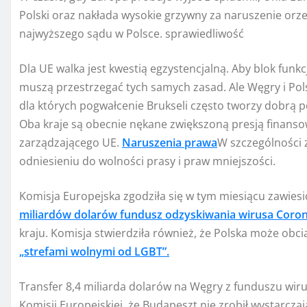
Polski oraz nakłada wysokie grzywny za naruszenie orz
najwyższego sądu w Polsce. sprawiedliwość
Dla UE walka jest kwestią egzystencjalną. Aby blok fun
muszą przestrzegać tych samych zasad. Ale Węgry i Pol
dla których pogwałcenie Brukseli często tworzy dobrą po
Oba kraje są obecnie nękane zwiększoną presją finansow
zarządzającego UE.
Naruszenia prawa
W szczególności 
odniesieniu do wolności prasy i praw mniejszości.
Komisja Europejska zgodziła się w tym miesiącu zawiesi
miliardów dolarów fundusz odzyskiwania wirusa Coro
kraju. Komisja stwierdziła również, że Polska może obc
„strefami wolnymi od LGBT”.
Transfer 8,4 miliarda dolarów na Węgry z funduszu wir
Komisji Europejskiej, że Budapeszt nie zrobił wystarcza