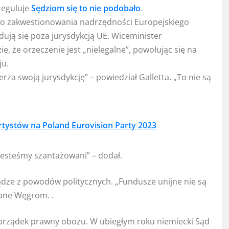
reguluje
Sędziom się to nie podobało
.
o zakwestionowania nadrzędności Europejskiego
ują się poza jurysdykcją UE. Wiceminister
e, że orzeczenie jest „nielegalne”, powołując się na
ju.
za swoją jurysdykcję” – powiedział Galletta. „To nie są
rtystów na Poland Eurovision Party 2023
 jesteśmy szantażowani” – dodał.
ądze z powodów politycznych. „Fundusze unijne nie są
ane Węgrom. .
porządek prawny obozu. W ubiegłym roku niemiecki Sąd