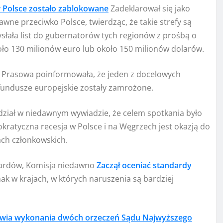
w Polsce zostało zablokowane
Zadeklarował się jako
wne przeciwko Polsce, twierdząc, że takie strefy są
słała list do gubernatorów tych regionów z prośbą o
o 130 milionów euro lub około 150 milionów dolarów.
 Prasowa poinformowała, że ​​jeden z docelowych
fundusze europejskie zostały zamrożone.
dział w niedawnym wywiadzie, że celem spotkania było
ratyczna recesja w Polsce i na Węgrzech jest okazją do
ch członkowskich.
dardów, Komisja niedawno
Zaczął oceniać standardy
nak w krajach, w których naruszenia są bardziej
ia wykonania dwóch orzeczeń Sądu Najwyższego