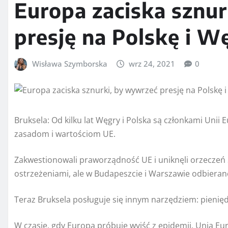
Europa zaciska sznu
presję na Polskę i W
Wisława Szymborska
wrz 24, 2021
0
Bruksela: Od kilku lat Węgry i Polska są członkami Unii E
zasadom i wartościom UE.
Zakwestionowali praworządność UE i uniknęli orzeczeń
ostrzeżeniami, ale w Budapeszcie i Warszawie odbierano
Teraz Bruksela posługuje się innym narzędziem: pienię
W czasie, gdy Europa próbuje wyjść z epidemii, Unia Eu