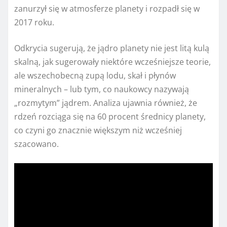
zanurzył się w atmosferze planety i rozpadł się w
2017 roku.
Odkrycia sugerują, że jądro planety nie jest litą kulą
skalną, jak sugerowały niektóre wcześniejsze teorie,
ale wszechobecną zupą lodu, skał i płynów
mineralnych – lub tym, co naukowcy nazywają
„rozmytym” jądrem. Analiza ujawnia również, że
rdzeń rozciąga się na 60 procent średnicy planety,
co czyni go znacznie większym niż wcześniej
szacowano.