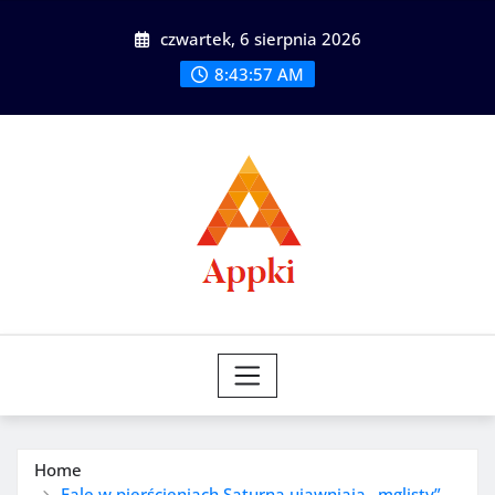
Skip
czwartek, 6 sierpnia 2026
to
content
8:43:59 AM
Home
Fale w pierścieniach Saturna ujawniają „mglisty”