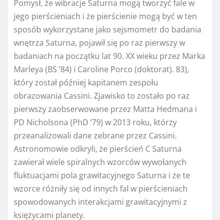
Pomysł, że wibracje Saturna mogą tworzyć fale w
jego pierścieniach i że pierścienie mogą być w ten
sposób wykorzystane jako sejsmometr do badania
wnętrza Saturna, pojawił się po raz pierwszy w
badaniach na początku lat 90. XX wieku przez Marka
Marleya (BS ’84) i Caroline Porco (doktorat). 83),
który został później kapitanem zespołu
obrazowania Cassini. Zjawisko to zostało po raz
pierwszy zaobserwowane przez Matta Hedmana i
PD Nicholsona (PhD ’79) w 2013 roku, którzy
przeanalizowali dane zebrane przez Cassini.
Astronomowie odkryli, że pierścień C Saturna
zawierał wiele spiralnych wzorców wywołanych
fluktuacjami pola grawitacyjnego Saturna i że te
wzorce różniły się od innych fal w pierścieniach
spowodowanych interakcjami grawitacyjnymi z
księżycami planety.