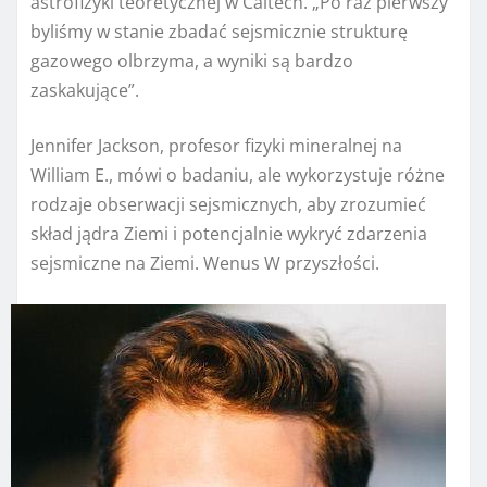
astrofizyki teoretycznej w Caltech. „Po raz pierwszy
byliśmy w stanie zbadać sejsmicznie strukturę
gazowego olbrzyma, a wyniki są bardzo
zaskakujące”.
Jennifer Jackson, profesor fizyki mineralnej na
William E., mówi o badaniu, ale wykorzystuje różne
rodzaje obserwacji sejsmicznych, aby zrozumieć
skład jądra Ziemi i potencjalnie wykryć zdarzenia
sejsmiczne na Ziemi.
Wenus
W przyszłości.