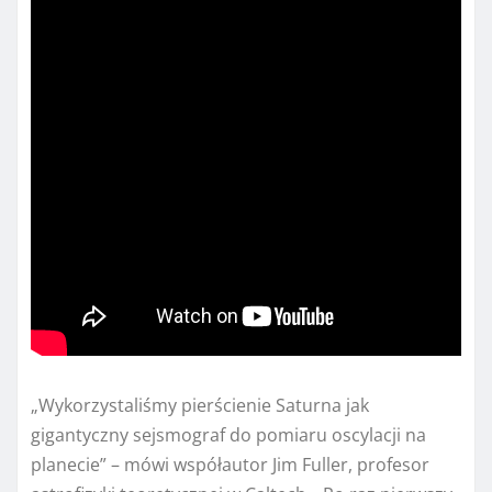
„Wykorzystaliśmy pierścienie Saturna jak
gigantyczny sejsmograf do pomiaru oscylacji na
planecie” – mówi współautor Jim Fuller, profesor