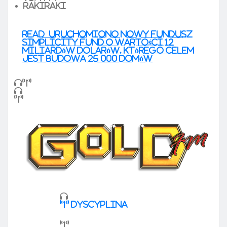
Rakiraki
READ
Uruchomiono nowy fundusz
Simplicity Fund o wartości 12
miliardów dolarów, którego celem
jest budowa 25 000 domów
dyscyplina