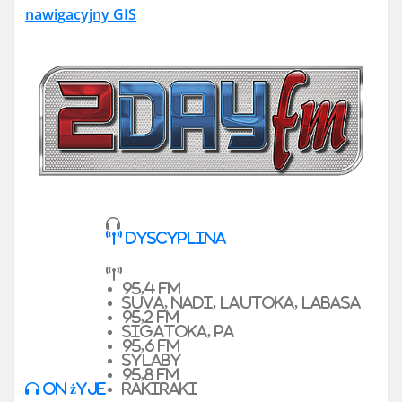
nawigacyjny GIS
dyscyplina
95,4 FM
Suva, Nadi, Lautoka, Labasa
95,2 FM
Sigatoka, pa
95,6 FM
sylaby
95,8 FM
On żyje
Rakiraki