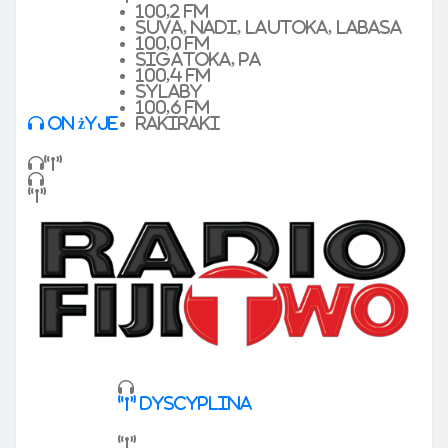
100,2 FM
Suva, Nadi, Lautoka, Labasa
100,0 FM
Sigatoka, pa
100,4 FM
sylaby
100,6 FM
On żyje
Rakiraki
dyscyplina