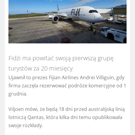
Fidżi ma powitać swoją pierwszą grupę
turystów za 20 miesięcy.
Ujawnił to prezes Fijian Airlines Andrei Villiguin, gdy
firma zaczęła rezerwować podróże komercyjne od 1
grudnia.
Viljoen mówi, że będą 18 dni przed australijską linią
lotniczą Qantas, która kilka dni temu opublikowała
swoje rozkłady.