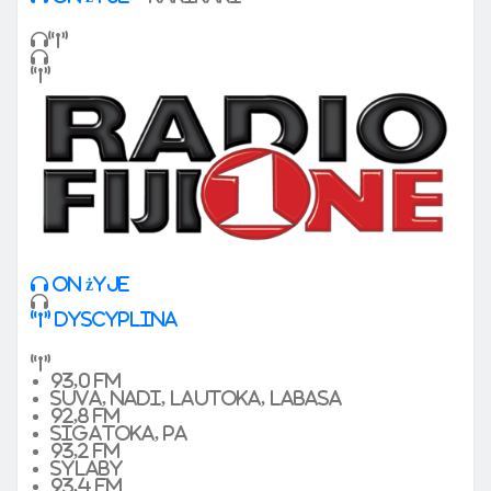
On żyje
dyscyplina
93,0 FM
Suva, Nadi, Lautoka, Labasa
92,8 FM
Sigatoka, pa
93,2 FM
sylaby
93,4 FM