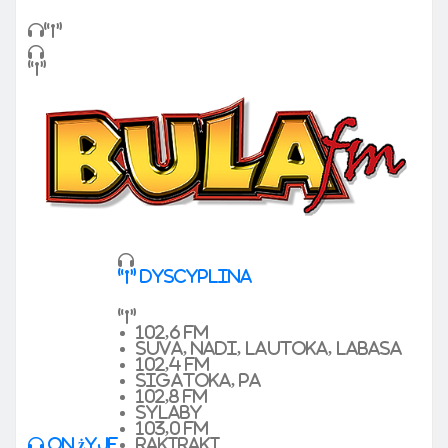
dyscyplina
102,6 FM
Suva, Nadi, Lautoka, Labasa
102,4 FM
Sigatoka, pa
102,8 FM
sylaby
103,0 FM
On żyje
Rakiraki