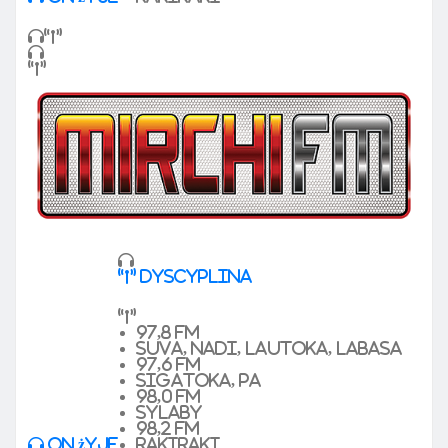
dyscyplina
97,8 FM
Suva, Nadi, Lautoka, Labasa
97,6 FM
Sigatoka, pa
98,0 FM
sylaby
98,2 FM
On żyje
Rakiraki