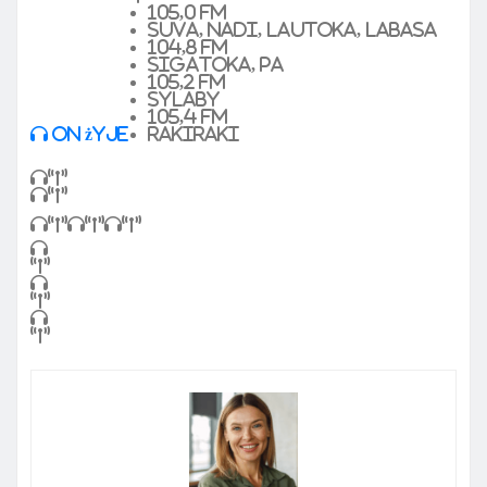
105,0 FM
Suva, Nadi, Lautoka, Labasa
104,8 FM
Sigatoka, pa
105,2 FM
sylaby
105,4 FM
On żyje
Rakiraki