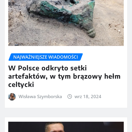
NAJWAŻNIEJSZE WIADOMOŚCI
W Polsce odkryto setki
artefaktów, w tym brązowy hełm
celtycki
Wisława Szymborska
wrz 18, 2024