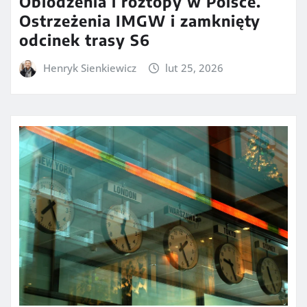
Oblodzenia i roztopy w Polsce.
Ostrzeżenia IMGW i zamknięty
odcinek trasy S6
Henryk Sienkiewicz
lut 25, 2026