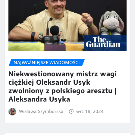
NAJWAŻNIEJSZE WIADOMOŚCI
Niekwestionowany mistrz wagi
ciężkiej Oleksandr Usyk
zwolniony z polskiego aresztu |
Aleksandra Usyka
Wisława Szymborska
wrz 18, 2024