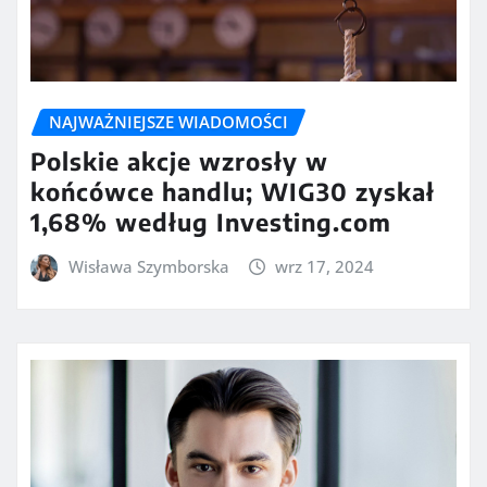
NAJWAŻNIEJSZE WIADOMOŚCI
Polskie akcje wzrosły w
końcówce handlu; WIG30 zyskał
1,68% według Investing.com
Wisława Szymborska
wrz 17, 2024