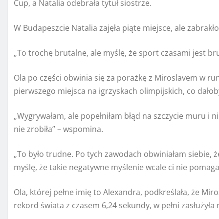
Cup, a Natalia odebrała tytuł siostrze.
W Budapeszcie Natalia zajęła piąte miejsce, ale zabrakło
„To trochę brutalne, ale myślę, że sport czasami jest br
Ola po części obwinia się za porażkę z Miroslavem w ru
pierwszego miejsca na igrzyskach olimpijskich, co dałoby
„Wygrywałam, ale popełniłam błąd na szczycie muru i ni
nie zrobiła” – wspomina.
„To było trudne. Po tych zawodach obwiniałam siebie, że 
myślę, że takie negatywne myślenie wcale ci nie pomaga
Ola, której pełne imię to Alexandra, podkreślała, że ​​Mi
rekord świata z czasem 6,24 sekundy, w pełni zasłużyła 