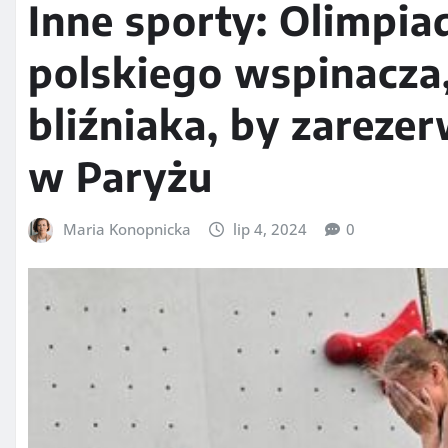
Inne sporty: Olimpia
polskiego wspinacza,
bliźniaka, by zareze
w Paryżu
Maria Konopnicka
lip 4, 2024
0