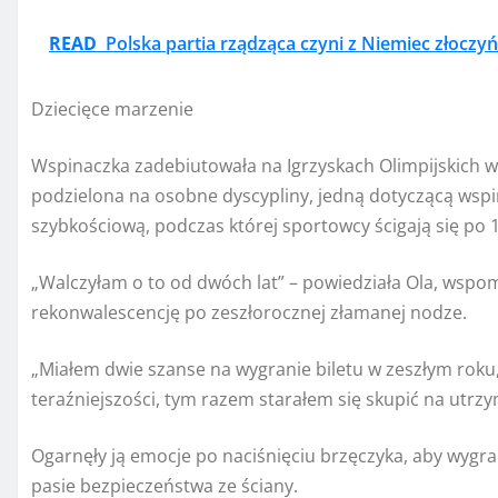
READ
Polska partia rządząca czyni z Niemiec złoczy
Dziecięce marzenie
Wspinaczka zadebiutowała na Igrzyskach Olimpijskich w T
podzielona na osobne dyscypliny, jedną dotyczącą wspi
szybkościową, podczas której sportowcy ścigają się po 
„Walczyłam o to od dwóch lat” – powiedziała Ola, wspo
rekonwalescencję po zeszłorocznej złamanej nodze.
„Miałem dwie szanse na wygranie biletu w zeszłym roku
teraźniejszości, tym razem starałem się skupić na utrzym
Ogarnęły ją emocje po naciśnięciu brzęczyka, aby wygrać
pasie bezpieczeństwa ze ściany.