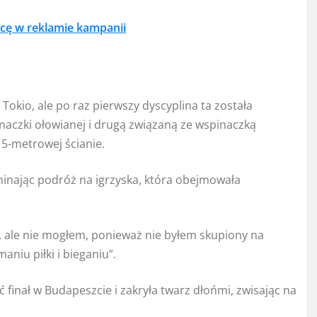
ńcę w reklamie kampanii
okio, ale po raz pierwszy dyscyplina ta została
naczki ołowianej i drugą związaną ze wspinaczką
15-metrowej ścianie.
minając podróż na igrzyska, która obejmowała
, ale nie mogłem, ponieważ nie byłem skupiony na
aniu piłki i bieganiu”.
 finał w Budapeszcie i zakryła twarz dłońmi, zwisając na