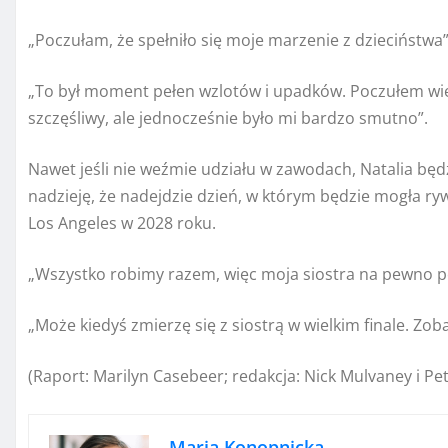
„Poczułam, że spełniło się moje marzenie z dzieciństwa”
„To był moment pełen wzlotów i upadków. Poczułem wi
szczęśliwy, ale jednocześnie było mi bardzo smutno”.
Nawet jeśli nie weźmie udziału w zawodach, Natalia będz
nadzieję, że nadejdzie dzień, w którym będzie mogła ry
Los Angeles w 2028 roku.
„Wszystko robimy razem, więc moja siostra na pewno po
„Może kiedyś zmierzę się z siostrą w wielkim finale. Zo
(Raport: Marilyn Casebeer; redakcja: Nick Mulvaney i Pe
Maria Konopnicka