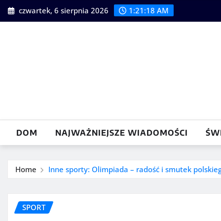
Skip
czwartek, 6 sierpnia 2026
1:21:19 AM
to
content
DOM
NAJWAŻNIEJSZE WIADOMOŚCI
ŚW
Home
Inne sporty: Olimpiada – radość i smutek polskie
SPORT