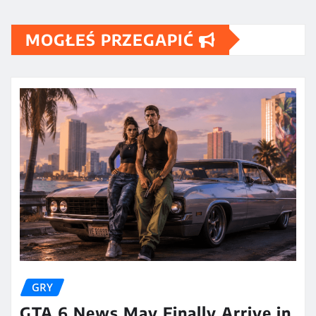
MOGŁEŚ PRZEGAPIĆ
GRY
GTA 6 News May Finally Arrive in