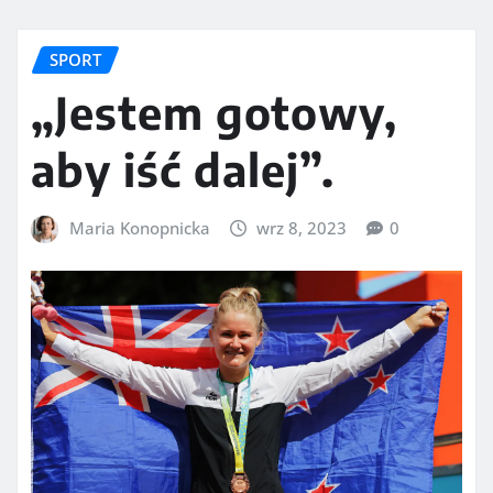
SPORT
„Jestem gotowy,
aby iść dalej”.
Maria Konopnicka
wrz 8, 2023
0