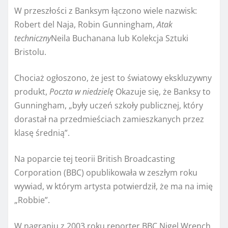
W przeszłości z Banksym łączono wiele nazwisk:
Robert del Naja, Robin Gunningham,
Atak
techniczny
Neila Buchanana lub Kolekcja Sztuki
Bristolu.
Chociaż ogłoszono, że jest to światowy ekskluzywny
produkt,
Poczta w niedzielę
Okazuje się, że Banksy to
Gunningham, „były uczeń szkoły publicznej, który
dorastał na przedmieściach zamieszkanych przez
klasę średnią”.
Na poparcie tej teorii British Broadcasting
Corporation (BBC) opublikowała w zeszłym roku
wywiad, w którym artysta potwierdził, że ma na imię
„Robbie”.
W nagraniu z 2003 roku reporter BBC Nigel Wrench