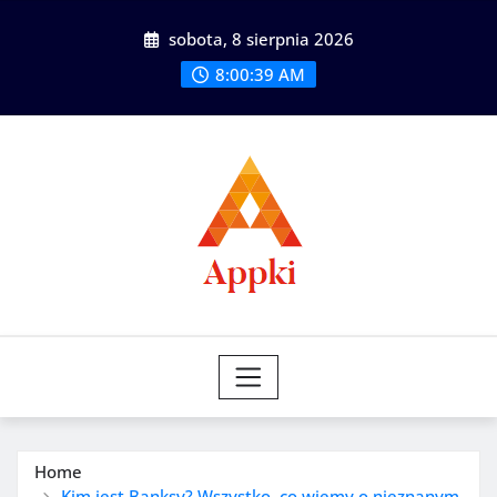
Skip
sobota, 8 sierpnia 2026
to
content
8:00:40 AM
Home
Kim jest Banksy? Wszystko, co wiemy o nieznanym