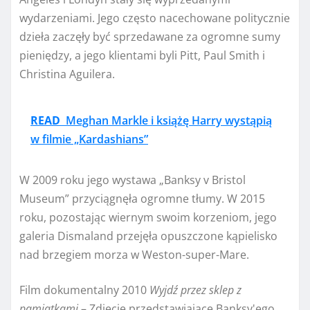
wydarzeniami. Jego często nacechowane politycznie
dzieła zaczęły być sprzedawane za ogromne sumy
pieniędzy, a jego klientami byli Pitt, Paul Smith i
Christina Aguilera.
READ
Meghan Markle i książę Harry wystąpią
w filmie „Kardashians”
W 2009 roku jego wystawa „Banksy v Bristol
Museum” przyciągnęła ogromne tłumy. W 2015
roku, pozostając wiernym swoim korzeniom, jego
galeria Dismaland przejęła opuszczone kąpielisko
nad brzegiem morza w Weston-super-Mare.
Film dokumentalny 2010
Wyjdź przez sklep z
pamiątkami
– Zdjęcie przedstawiające Banksy'ego