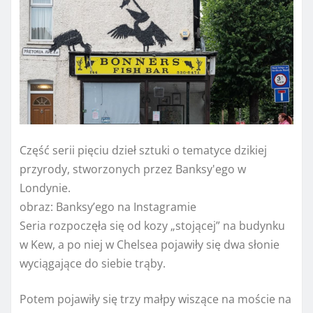
Część serii pięciu dzieł sztuki o tematyce dzikiej
przyrody, stworzonych przez Banksy'ego w
Londynie.
obraz:
Banksy’ego na Instagramie
Seria rozpoczęła się od kozy „stojącej” na budynku
w Kew, a po niej w Chelsea pojawiły się dwa słonie
wyciągające do siebie trąby.
Potem pojawiły się trzy małpy wiszące na moście na