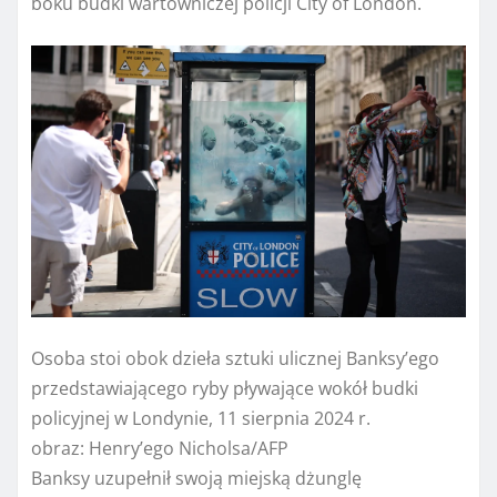
boku budki wartowniczej policji City of London.
Osoba stoi obok dzieła sztuki ulicznej Banksy’ego
przedstawiającego ryby pływające wokół budki
policyjnej w Londynie, 11 sierpnia 2024 r.
obraz:
Henry’ego Nicholsa/AFP
Banksy uzupełnił swoją miejską dżunglę