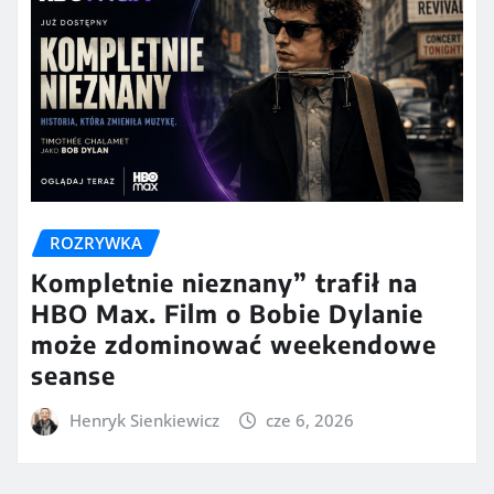
ROZRYWKA
Kompletnie nieznany” trafił na
HBO Max. Film o Bobie Dylanie
może zdominować weekendowe
seanse
Henryk Sienkiewicz
cze 6, 2026