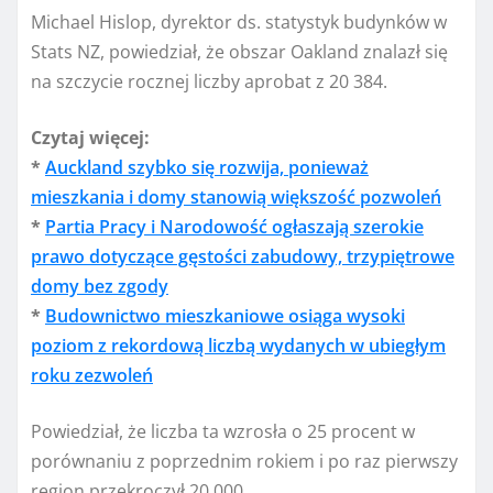
Michael Hislop, dyrektor ds. statystyk budynków w
Stats NZ, powiedział, że obszar Oakland znalazł się
na szczycie rocznej liczby aprobat z 20 384.
Czytaj więcej:
*
Auckland szybko się rozwija, ponieważ
mieszkania i domy stanowią większość pozwoleń
*
Partia Pracy i Narodowość ogłaszają szerokie
prawo dotyczące gęstości zabudowy, trzypiętrowe
domy bez zgody
*
Budownictwo mieszkaniowe osiąga wysoki
poziom z rekordową liczbą wydanych w ubiegłym
roku zezwoleń
Powiedział, że liczba ta wzrosła o 25 procent w
porównaniu z poprzednim rokiem i po raz pierwszy
region przekroczył 20 000.