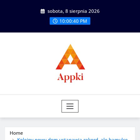
Skip
sobota, 8 sierpnia 2026
to
content
10:00:41 PM
Home
Kolejny nowy dom ustanawia rekord, ale hamulce