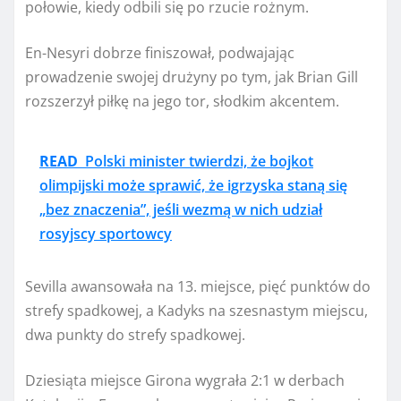
połowie, kiedy odbili się po rzucie rożnym.
En-Nesyri dobrze finiszował, podwajając
prowadzenie swojej drużyny po tym, jak Brian Gill
rozszerzył piłkę na jego tor, słodkim akcentem.
READ
Polski minister twierdzi, że bojkot
olimpijski może sprawić, że igrzyska staną się
„bez znaczenia”, jeśli wezmą w nich udział
rosyjscy sportowcy
Sevilla awansowała na 13. miejsce, pięć punktów do
strefy spadkowej, a Kadyks na szesnastym miejscu,
dwa punkty do strefy spadkowej.
Dziesiąta miejsce Girona wygrała 2:1 w derbach