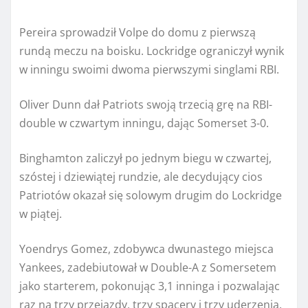
Pereira sprowadził Volpe do domu z pierwszą
rundą meczu na boisku. Lockridge ograniczył wynik
w inningu swoimi dwoma pierwszymi singlami RBI.
Oliver Dunn dał Patriots swoją trzecią grę na RBI-
double w czwartym inningu, dając Somerset 3-0.
Binghamton zaliczył po jednym biegu w czwartej,
szóstej i dziewiątej rundzie, ale decydujący cios
Patriotów okazał się solowym drugim do Lockridge
w piątej.
Yoendrys Gomez, zdobywca dwunastego miejsca
Yankees, zadebiutował w Double-A z Somersetem
jako starterem, pokonując 3,1 inninga i pozwalając
raz na trzy przejazdy, trzy spacery i trzy uderzenia.