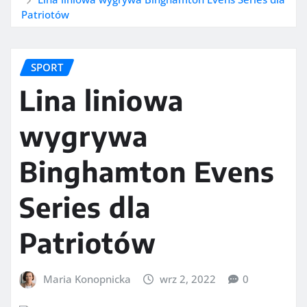
Patriotów
SPORT
Lina liniowa
wygrywa
Binghamton Evens
Series dla
Patriotów
Maria Konopnicka
wrz 2, 2022
0