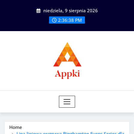
Skip
niedziela, 9 sierpnia 2026
to
content
2:36:40 PM
Home
Lina liniowa wygrywa Binghamton Evens Series dla