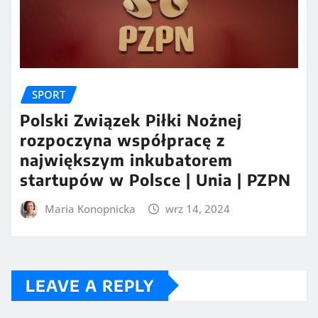
SPORT
Polski Związek Piłki Nożnej
rozpoczyna współpracę z
największym inkubatorem
startupów w Polsce | Unia | PZPN
Maria Konopnicka
wrz 14, 2024
LEAVE A REPLY