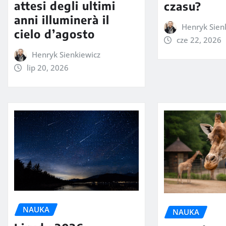
attesi degli ultimi
czasu?
anni illuminerà il
Henryk Sien
cielo d’agosto
cze 22, 2026
Henryk Sienkiewicz
lip 20, 2026
NAUKA
NAUKA