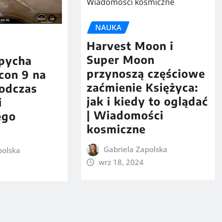
NAUKA
Harvest Moon i
Super Moon
pycha
przynoszą częściowe
lcon 9 na
zaćmienie Księżyca:
odczas
jak i kiedy to oglądać
i
| Wiadomości
ego
kosmiczne
Gabriela Zapolska
polska
wrz 18, 2024