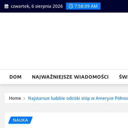
Skip
czwartek, 6 sierpnia 2026
7:58:10 AM
to
content
DOM
NAJWAŻNIEJSZE WIADOMOŚCI
ŚW
Home
Najstarsze ludzkie odciski stóp w Ameryce Pół
NAUKA