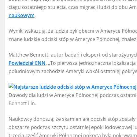
ciągu ostatniego stulecia, czas migracji ludzi do obu Am
naukowym
.
Wyniki wskazują, że ludzie byli obecni w Ameryce Północ
znane ludzkie odciski stóp w Ameryce Północnej, znale
Matthew Bennett, autor badań i ekspert od starożytny
Powiedział CNN
. „To pierwsza jednoznaczna lokalizacja
południowym zachodzie Ameryki wokół ostatniej pokryw
Dowody dla ludzi w Ameryce Północnej podczas ostatni
Bennett i in.
Naukowcy donoszą, że skamieniałe odciski stóp zostały 
obszarze podczas szczytu ostatniej epoki lodowcowej l
trzecia część Ameryki Północnej pokryta była pokrywami