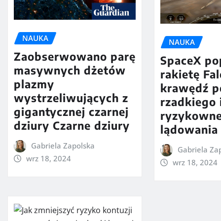
NAUKA
NAUKA
Zaobserwowano parę
SpaceX po
masywnych dżetów
rakietę Fa
plazmy
krawędź p
wystrzeliwujących z
rzadkiego 
gigantycznej czarnej
ryzykown
dziury Czarne dziury
lądowania
Gabriela Zapolska
Gabriela Za
wrz 18, 2024
wrz 18, 2024