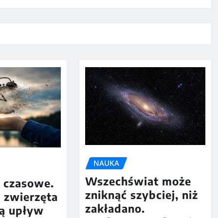
NAUKA
Wszechświat może
y czasowe.
zniknąć szybciej, niż
i zwierzęta
zakładano.
ją upływ