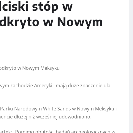
dciski stóp w
odkryto w Nowym
wym zachodzie Ameryki i mają duże znaczenie dla
t w Parku Narodowym White Sands w Nowym Meksyku i
nencie dłużej niż wcześniej udowodniono.
artek: „Pomimo obfitości badań archeologicznych w