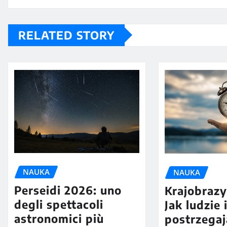
RELATED STORY
NAUKA
NAUKA
Perseidi 2026: uno
Krajobraz
degli spettacoli
Jak ludzie 
astronomici più
postrzega