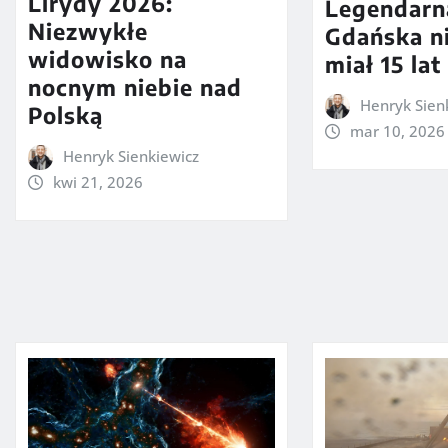
Lirydy 2026:
Legendarna
Niezwykłe
Gdańska ni
widowisko na
miał 15 lat
nocnym niebie nad
Henryk Sien
Polską
mar 10, 2026
Henryk Sienkiewicz
kwi 21, 2026