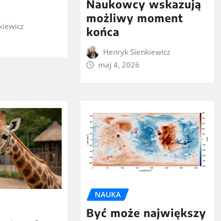
Naukowcy wskazują
możliwy moment
kiewicz
końca
Henryk Sienkiewicz
maj 4, 2026
NAUKA
Być może największy