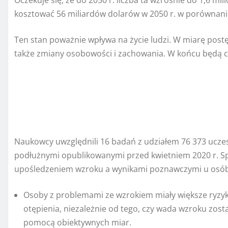
Oczekuje się, że do 2050 r. liczba ta wzrośnie do 1,6 mi
kosztować 56 miliardów dolarów w 2050 r. w porównani
Ten stan poważnie wpływa na życie ludzi. W miarę post
także zmiany osobowości i zachowania. W końcu będą cał
Naukowcy uwzględnili 16 badań z udziałem 76 373 ucze
podłużnymi opublikowanymi przed kwietniem 2020 r. Sp
upośledzeniem wzroku a wynikami poznawczymi u osób s
Osoby z problemami ze wzrokiem miały większe ryzyk
otępienia, niezależnie od tego, czy wada wzroku zos
pomocą obiektywnych miar.