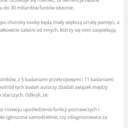
liona. Oczekuje się również, że demencja będzie
u do 30 miliardów funtów obecnie.
ępu choroby osoby będą miały większą utratę pamięci, a
kowicie zależni od innych, którzy się nimi zaopiekują.
stników, z 5 badaniami przekrojowymi i 11 badaniami
ośród tych badań autorzy zbadali związek między
tarszych. Odkryli, że:
o rozwoju upośledzenia funkcji poznawczych i
tała zgłoszona samodzielnie, czy zdiagnozowana za