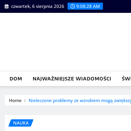
Skip
czwartek, 6 sierpnia 2026
9:08:30 AM
to
content
DOM
NAJWAŻNIEJSZE WIADOMOŚCI
ŚW
Home
Nieleczone problemy ze wzrokiem mogą zwiększy
NAUKA