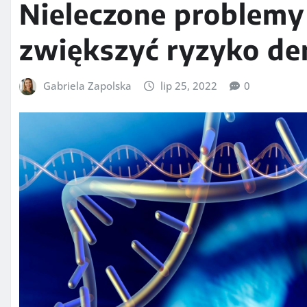
Nieleczone problem
zwiększyć ryzyko de
Gabriela Zapolska
lip 25, 2022
0