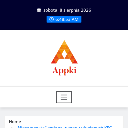
Skip
sobota, 8 sierpnia 2026
to
content
6:48:55 AM
Home
„Niesamowita” zmiana w menu ulubionych KFC