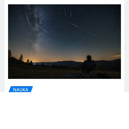
NAUKA
Perseidi 2026: uno degli
spettacoli astronomici più attesi
degli ultimi anni illuminerà il cielo
d’agosto