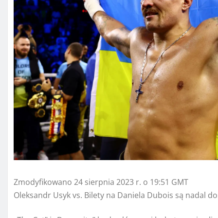
Zmodyfikowano 24 sierpnia 2023 r. o 19:51 GMT
Oleksandr Usyk vs. Bilety na Daniela Dubois są nadal do