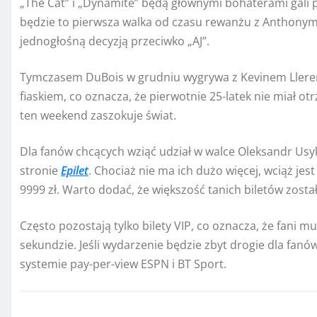
„The Cat” i „Dynamite” będą głównymi bohaterami gali p
będzie to pierwsza walka od czasu rewanżu z Anthonym
jednogłośną decyzją przeciwko „AJ”.
Tymczasem DuBois w grudniu wygrywa z Kevinem Llere
fiaskiem, co oznacza, że ​​pierwotnie 25-latek nie miał 
ten weekend zaszokuje świat.
Dla fanów chcących wziąć udział w walce Oleksandr Usyk
stronie
Epilet
. Chociaż nie ma ich dużo więcej, wciąż jest 
9999 zł. Warto dodać, że większość tanich biletów zosta
Często pozostają tylko bilety VIP, co oznacza, że ​​fani m
sekundzie. Jeśli wydarzenie będzie zbyt drogie dla fan
systemie pay-per-view ESPN i BT Sport.