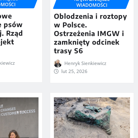
OMOŚCI
WIADOMOŚCI
owe
Oblodzenia i roztopy
e psów
w Polsce.
j. Rząd
Ostrzeżenia IMGW i
ojekt
zamknięty odcinek
trasy S6
kiewicz
Henryk Sienkiewicz
lut 25, 2026