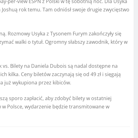
ay-per-view ESPN z Polski w tę sobotnią noc. Dla Usyka
 Joshuą rok temu. Tam odniósł swoje drugie zwycięstwo
ną. Rozmowy Usyka z Tysonem Furym zakończyły się
otrzymać walki o tytuł. Ogromny słabszy zawodnik, który w
 vs. Bilety na Daniela Dubois są nadal dostępne na
ich kilka. Ceny biletów zaczynają się od 49 zł i sięgają
ła już wykupiona przez kibiców.
uszą sporo zapłacić, aby zdobyć bilety w ostatniej
ów w Polsce, wydarzenie będzie transmitowane w