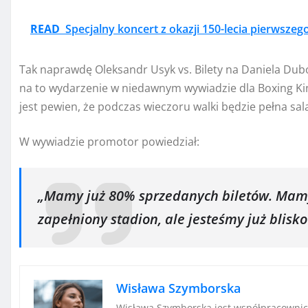
READ
Specjalny koncert z okazji 150-lecia pierwszeg
Tak naprawdę Oleksandr Usyk vs. Bilety na Daniela Dub
na to wydarzenie w niedawnym wywiadzie dla Boxing Ki
jest pewien, że podczas wieczoru walki będzie pełna sal
W wywiadzie promotor powiedział:
„Mamy już 80% sprzedanych biletów. Mamy 
zapełniony stadion, ale jesteśmy już blisko
Wisława Szymborska
Wisława Szymborska jest współpracownicz