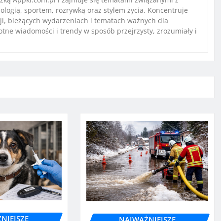
ologią, sportem, rozrywką oraz stylem życia. Koncentruje
ji, bieżących wydarzeniach i tematach ważnych dla
stotne wiadomości i trendy w sposób przejrzysty, zrozumiały i
NIEJSZE
NAJWAŻNIEJSZE