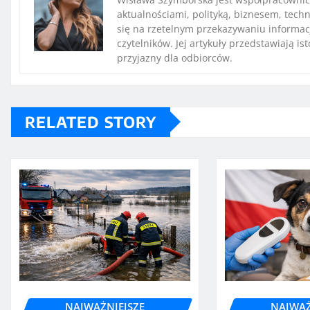
aktualnościami, polityką, biznesem, techn
się na rzetelnym przekazywaniu informac
czytelników. Jej artykuły przedstawiają i
przyjazny dla odbiorców.
RELATED STORY
NAJWAŻNIEJSZE
NAJWAŻ