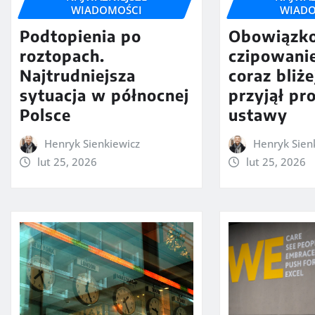
WIADOMOŚCI
WIAD
Podtopienia po
Obowiązk
roztopach.
czipowani
Najtrudniejsza
coraz bliże
sytuacja w północnej
przyjął pr
Polsce
ustawy
Henryk Sienkiewicz
Henryk Sien
lut 25, 2026
lut 25, 2026