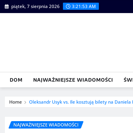
Skip
piątek, 7 sierpnia 2026
3:21:54 AM
to
content
DOM
NAJWAŻNIEJSZE WIADOMOŚCI
ŚW
Home
Oleksandr Usyk vs. Ile kosztują bilety na Daniel
NAJWAŻNIEJSZE WIADOMOŚCI