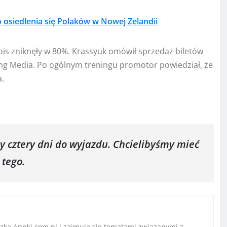
o osiedlenia się Polaków w Nowej Zelandii
ois zniknęły w 80%. Krassyuk omówił sprzedaż biletów
ng Media. Po ogólnym treningu promotor powiedział, że
a.
cztery dni do wyjazdu. Chcielibyśmy mieć
 tego.
ką Appki.com.pl i zajmuje się tematami związanymi z