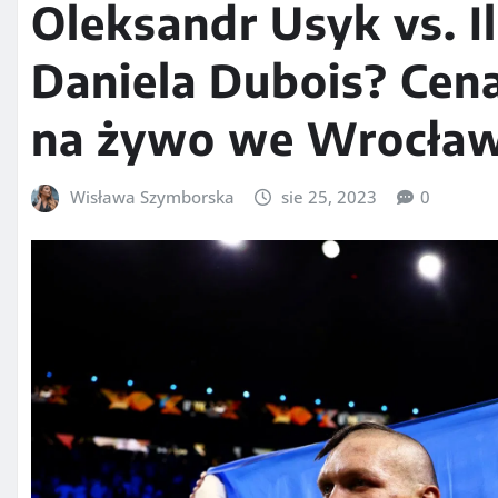
Oleksandr Usyk vs. Il
Daniela Dubois? Cena
na żywo we Wrocław
Wisława Szymborska
sie 25, 2023
0