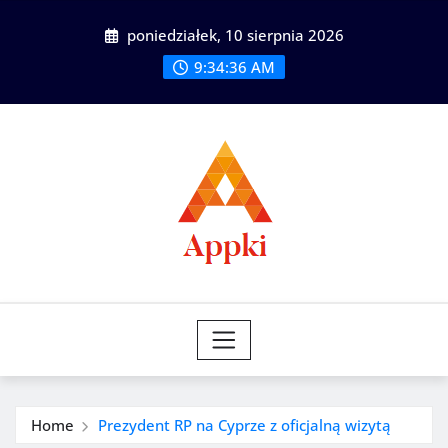
Skip
poniedziałek, 10 sierpnia 2026
to
content
9:34:37 AM
Home
Prezydent RP na Cyprze z oficjalną wizytą