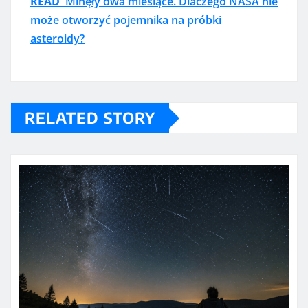
READ
Minęły dwa miesiące. Dlaczego NASA nie
może otworzyć pojemnika na próbki
asteroidy?
RELATED STORY