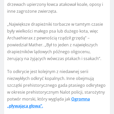
drzewach upierzony łowca atakował koale, oposy i
inne zagrożone zwierzęta.
„Największe drapieżniki torbacze w tamtym czasie
były wielkości małego psa lub dużego kota, więc
Archaehierax z pewnością rządził grzędą” –
powiedział Mather. „Był to jeden z największych
drapieżników lądowych późnego oligocenu,
żerujący na żyjących wówczas ptakach i ssakach”.
To odkrycie jest kolejnym z niedawnej serii
niezwykłych odkryć kopalnych. Inne obejmują
szczątki prehistorycznego gada ptasiego odkrytego
w okresie prehistorycznym
Nalot policji
, starożytny
potwór morski, który wygląda jak
Ogromna
„pływająca głowa”.