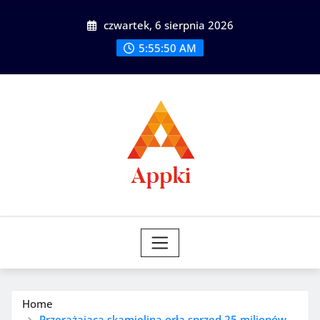
Skip
czwartek, 6 sierpnia 2026
to
content
5:55:51 AM
Home
Przerażająca skamielina orła sprzed 25 milionów