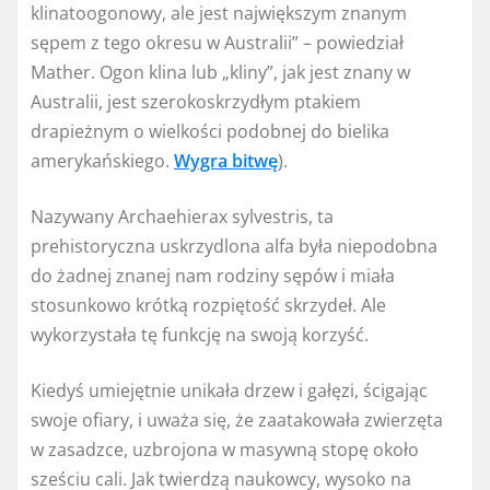
klinatoogonowy, ale jest największym znanym
sępem z tego okresu w Australii” – powiedział
Mather. Ogon klina lub „kliny”, jak jest znany w
Australii, jest szerokoskrzydłym ptakiem
drapieżnym o wielkości podobnej do bielika
amerykańskiego.
Wygra bitwę
).
Nazywany Archaehierax sylvestris, ta
prehistoryczna uskrzydlona alfa była niepodobna
do żadnej znanej nam rodziny sępów i miała
stosunkowo krótką rozpiętość skrzydeł. Ale
wykorzystała tę funkcję na swoją korzyść.
Kiedyś umiejętnie unikała drzew i gałęzi, ścigając
swoje ofiary, i uważa się, że zaatakowała zwierzęta
w zasadzce, uzbrojona w masywną stopę około
sześciu cali. Jak twierdzą naukowcy, wysoko na