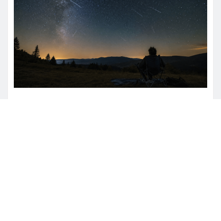
NAUKA
Perseidi 2026: uno degli
spettacoli astronomici più attesi
degli ultimi anni illuminerà il cielo
d’agosto
Henryk Sienkiewicz
lip 20, 2026