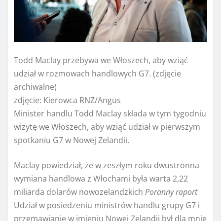
Todd Maclay przebywa we Włoszech, aby wziąć
udział w rozmowach handlowych G7. (zdjęcie
archiwalne)
zdjęcie:
Kierowca RNZ/Angus
Minister handlu Todd Maclay składa w tym tygodniu
wizytę we Włoszech, aby wziąć udział w pierwszym
spotkaniu G7 w Nowej Zelandii.
Maclay powiedział, że w zeszłym roku dwustronna
wymiana handlowa z Włochami była warta 2,22
miliarda dolarów nowozelandzkich
Poranny raport
Udział w posiedzeniu ministrów handlu grupy G7 i
przemawianie w imieniu Nowej Zelandii był dla mnie