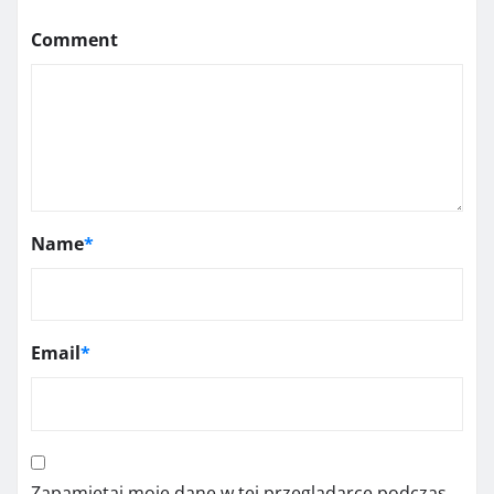
Comment
Name
*
Email
*
Zapamiętaj moje dane w tej przeglądarce podczas