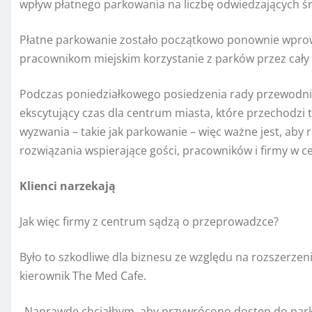
wpływ płatnego parkowania na liczbę odwiedzających ś
Płatne parkowanie zostało początkowo ponownie wprow
pracownikom miejskim korzystanie z parków przez cały dz
Podczas poniedziałkowego posiedzenia rady przewodnicz
ekscytujący czas dla centrum miasta, które przechodzi 
wyzwania – takie jak parkowanie – więc ważne jest, aby 
rozwiązania wspierające gości, pracowników i firmy w c
Klienci narzekają
Jak więc firmy z centrum sądzą o przeprowadzce?
Było to szkodliwe dla biznesu ze względu na rozszerze
kierownik The Med Cafe.
„Naprawdę chciałbym, aby przywrócono dostęp do park