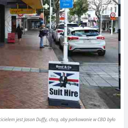
icielem jest Jason Duffy, chcą, aby parkowanie w CBD było