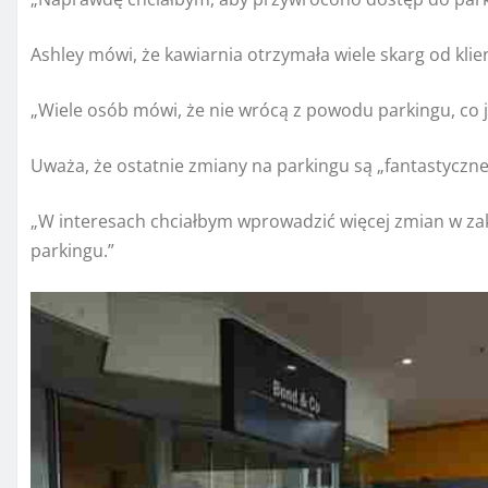
Ashley mówi, że kawiarnia otrzymała wiele skarg od kli
„Wiele osób mówi, że nie wrócą z powodu parkingu, co 
Uważa, że ​​ostatnie zmiany na parkingu są „fantastyczne”
„W interesach chciałbym wprowadzić więcej zmian w za
parkingu.”