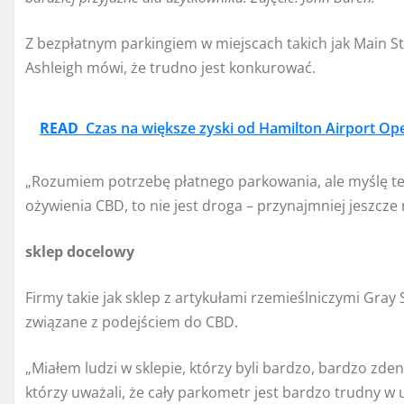
Z bezpłatnym parkingiem w miejscach takich jak Main St
Ashleigh mówi, że trudno jest konkurować.
READ
Czas na większe zyski od Hamilton Airport Ope
„Rozumiem potrzebę płatnego parkowania, ale myślę też, 
ożywienia CBD, to nie jest droga – przynajmniej jeszcze n
sklep docelowy
Firmy takie jak sklep z artykułami rzemieślniczymi Gray
związane z podejściem do CBD.
„Miałem ludzi w sklepie, którzy byli bardzo, bardzo zd
którzy uważali, że cały parkometr jest bardzo trudny w 