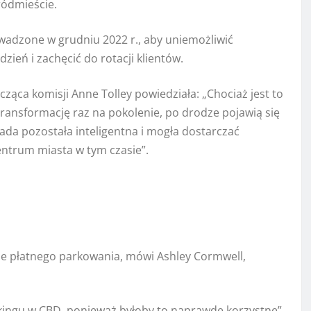
ródmieście.
adzone w grudniu 2022 r., aby uniemożliwić
ień i zachęcić do rotacji klientów.
ąca komisji Anne Tolley powiedziała: „Chociaż jest to
transformację raz na pokolenie, po drodze pojawią się
rada pozostała inteligentna i mogła dostarczać
entrum miasta w tym czasie”.
nie płatnego parkowania, mówi Ashley Cormwell,
ingu w CBD, ponieważ byłoby to naprawdę korzystne”.