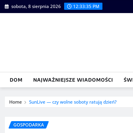
Skip
sobota, 8 sierpnia 2026
12:33:36 PM
to
content
DOM
NAJWAŻNIEJSZE WIADOMOŚCI
ŚW
Home
SunLive — czy wolne soboty ratują dzień?
GOSPODARKA