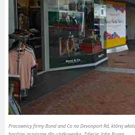
Pracownicy firmy Bond and Co na Devonport Rd, której właśc
bardziej przyjazne dla użytkownika. Zdjęcie: John Buren.