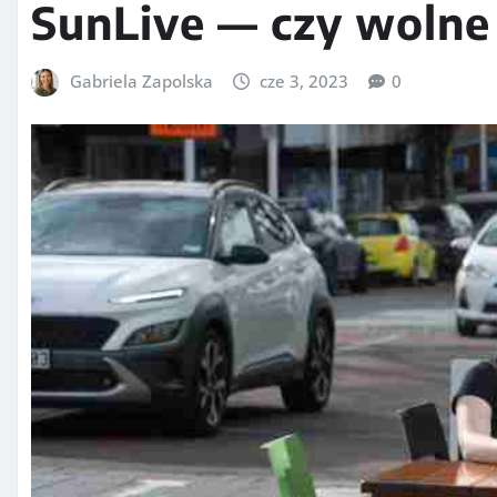
SunLive — czy wolne 
Gabriela Zapolska
cze 3, 2023
0