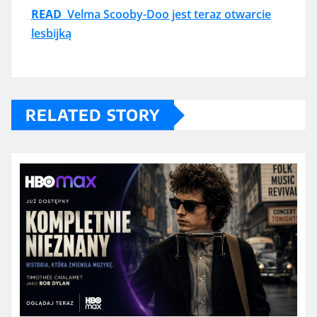
READ
Velma Scooby-Doo jest teraz otwarcie
lesbijką
RELATED STORY