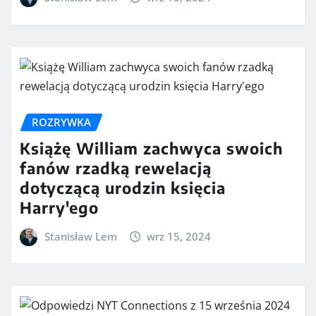
ROZRYWKA
Książę William zachwyca swoich
fanów rzadką rewelacją
dotyczącą urodzin księcia
Harry'ego
Stanisław Lem
wrz 15, 2024